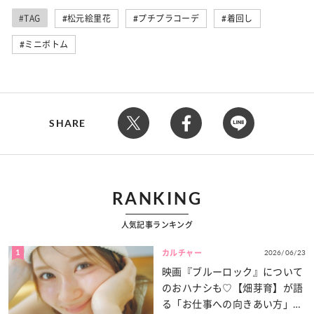
#TAG
松元絵里花
プチプラコーデ
着回し
ミニボトム
SHARE
RANKING
人気記事ランキング
1
2026/06/23
カルチャー
映画『ブルーロック』について
のおハナシも♡【畑芽育】が語
る「お仕事への向きあい方」と