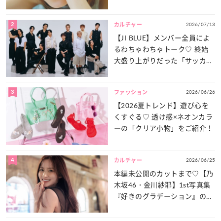
は？
2
2026/07/13
カルチャー
【JI BLUE】メンバー全員によ
るわちゃわちゃトーク♡ 終始
大盛り上がりだった「サッカー
談義」を一気見せ！
3
2026/06/26
ファッション
【2026夏トレンド】遊び心を
くすぐる♡ 透け感×ネオンカラ
ーの「クリア小物」をご紹介！
4
2026/06/25
カルチャー
本編未公開のカットまで♡【乃
木坂46・金川紗耶】1st写真集
『好きのグラデーション』の魅
力をたっぷりとお届け！