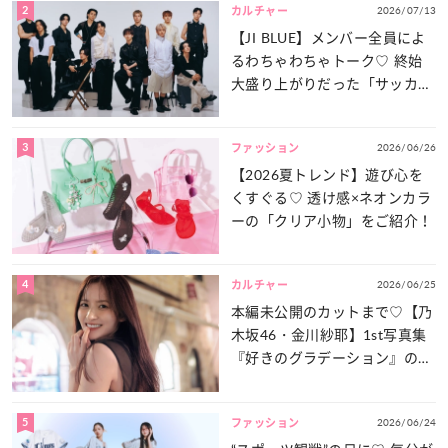
2
2026/07/13
カルチャー
【JI BLUE】メンバー全員によ
るわちゃわちゃトーク♡ 終始
大盛り上がりだった「サッカー
談義」を一気見せ！
3
2026/06/26
ファッション
【2026夏トレンド】遊び心を
くすぐる♡ 透け感×ネオンカラ
ーの「クリア小物」をご紹介！
4
2026/06/25
カルチャー
本編未公開のカットまで♡【乃
木坂46・金川紗耶】1st写真集
『好きのグラデーション』の魅
力をたっぷりとお届け！
5
2026/06/24
ファッション