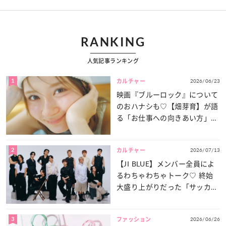
RANKING
人気記事ランキング
1
2026/06/23
カルチャー
映画『ブルーロック』について
のおハナシも♡【畑芽育】が語
る「お仕事への向きあい方」と
は？
2
2026/07/13
カルチャー
【JI BLUE】メンバー全員によ
るわちゃわちゃトーク♡ 終始
大盛り上がりだった「サッカー
談義」を一気見せ！
3
2026/06/26
ファッション