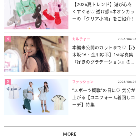
【2026夏トレンド】遊び心を
くすぐる♡ 透け感×ネオンカラ
ーの「クリア小物」をご紹介！
4
2026/06/25
カルチャー
本編未公開のカットまで♡【乃
木坂46・金川紗耶】1st写真集
『好きのグラデーション』の魅
力をたっぷりとお届け！
5
2026/06/24
ファッション
“スポーツ観戦”の日に♡ 気分が
上がる【ユニフォーム着回しコ
ーデ】特集
MORE