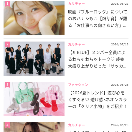
1
2026/06/23
カルチャー
映画『ブルーロック』について
のおハナシも♡【畑芽育】が語
る「お仕事への向きあい方」と
は？
2
2026/07/13
カルチャー
【JI BLUE】メンバー全員によ
るわちゃわちゃトーク♡ 終始
大盛り上がりだった「サッカー
談義」を一気見せ！
3
2026/06/26
ファッション
【2026夏トレンド】遊び心を
くすぐる♡ 透け感×ネオンカラ
ーの「クリア小物」をご紹介！
4
2026/06/25
カルチャー