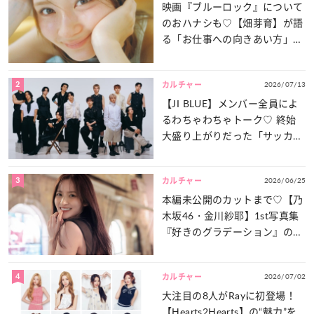
映画『ブルーロック』について
のおハナシも♡【畑芽育】が語
る「お仕事への向きあい方」と
は？
2
2026/07/13
カルチャー
【JI BLUE】メンバー全員によ
るわちゃわちゃトーク♡ 終始
大盛り上がりだった「サッカー
談義」を一気見せ！
3
2026/06/25
カルチャー
本編未公開のカットまで♡【乃
木坂46・金川紗耶】1st写真集
『好きのグラデーション』の魅
力をたっぷりとお届け！
4
2026/07/02
カルチャー
大注目の8人がRayに初登場！
【Hearts2Hearts】の“魅力”を