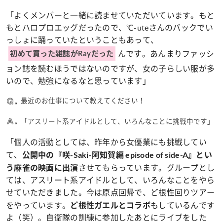
「よくメンバーと一緒に読ませていただいています。もと
もとハロプロエッグだったので、℃-uteさんのバックでい
っしょに踊っていたということもあって、
んです。あんまりファッシ
初めて買った雑誌がRayだった
ョン誌を読むほうではないのですが、女の子らしい服が多
いので、勉強になるなと思っています」
最近のお仕事について教えてください！
「アスリート系アイドルとして、いろんなことに挑戦中です」
「個人の活動としては、昨年から女優業にも挑戦してい
て、
公開中の『咲-Saki-阿知賀編 episode of side-A』とい
させてもらっています。グループとし
う麻雀の映画に出演
ては、アスリート系アイドルとして、いろんなことをやら
せていただきました。今は原点回帰で、ど根性回りツアー
をやっています。
もしているんです
ど根性ガエルとコラボ
よ（笑）。自衛隊の訓練に参加したあとにライブをした