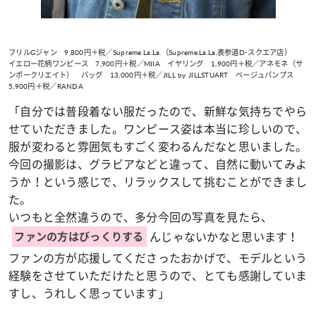
フリルGジャン 9,800円＋税／Supreme.La.La.（Supreme.La.La.表参道D-スクエア店）
イエロー花柄ワンピース 7,900円＋税／MIIA イヤリング 1,900円＋税／アネモネ（サ
ンポークリエイト） バッグ 13,000円＋税／JILL by JILLSTUART ベージュパンプス
5,900円＋税／RANDA
「自分では普段着ない服だったので、新鮮な気持ちでやら
せていただきました。ワンピース姿は本当に珍しいので、
服が変わると雰囲気もすごく変わるんだなと思いました。
今回の撮影は、グラビアなどと違って、自然に動いてみよ
うか！という感じで、リラックスして挑むことができまし
た。
いつもと全然違うので、多分今回の写真を見たら、
んじゃないかなと思います！
ファンの方はびっくりする
ファンの方が応援してくださったおかげで、モデルという
経験をさせていただけたと思うので、とても感謝していま
すし、うれしく思っています」