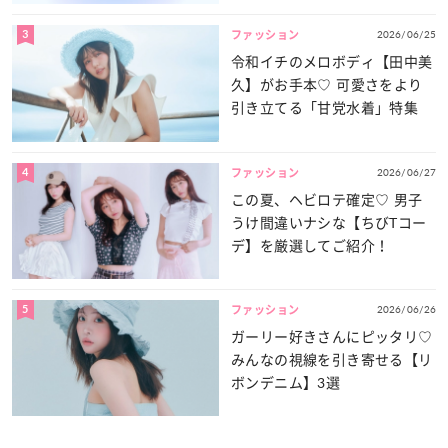
3
2026/06/25
ファッション
令和イチのメロボディ【田中美
久】がお手本♡ 可愛さをより
引き立てる「甘党水着」特集
4
2026/06/27
ファッション
この夏、ヘビロテ確定♡ 男子
うけ間違いナシな【ちびTコー
デ】を厳選してご紹介！
5
2026/06/26
ファッション
ガーリー好きさんにピッタリ♡
みんなの視線を引き寄せる【リ
ボンデニム】3選