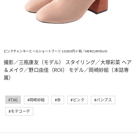
ピンクチャンキーヒールショートブーツ 10,000円＋税／MERCURYDUO
撮影／三瓶康友（モデル） スタイリング／大塚彩菜 ヘア
＆メイク／野口由佳（ROI） モデル／岡崎紗絵（本誌専
属）
#TAG
#岡崎紗絵
#赤
#ピンク
#パンプス
#モテコーデ