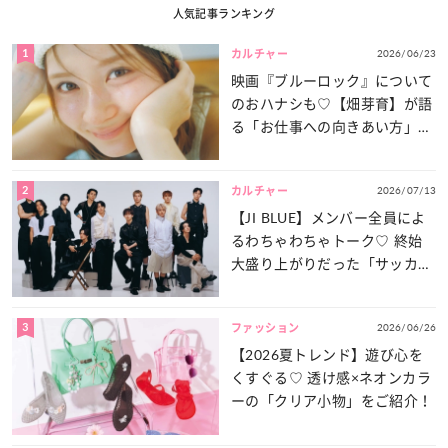
人気記事ランキング
1
2026/06/23
カルチャー
映画『ブルーロック』について
のおハナシも♡【畑芽育】が語
る「お仕事への向きあい方」と
は？
2
2026/07/13
カルチャー
【JI BLUE】メンバー全員によ
るわちゃわちゃトーク♡ 終始
大盛り上がりだった「サッカー
談義」を一気見せ！
3
2026/06/26
ファッション
【2026夏トレンド】遊び心を
くすぐる♡ 透け感×ネオンカラ
ーの「クリア小物」をご紹介！