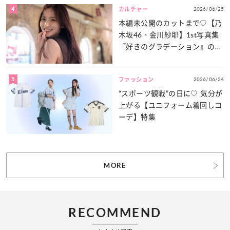
4
2026/06/25
カルチャー
本編未公開のカットまで♡【乃
木坂46・金川紗耶】1st写真集
『好きのグラデーション』の魅
力をたっぷりとお届け！
5
2026/06/24
ファッション
“スポーツ観戦”の日に♡ 気分が
上がる【ユニフォーム着回しコ
ーデ】特集
MORE
RECOMMEND