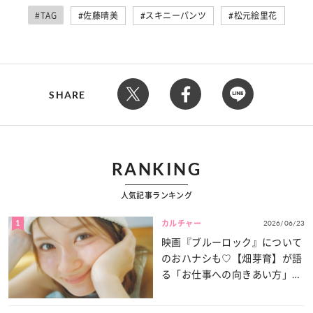
#TAG
佐藤晴美
スキニーパンツ
松元絵里花
SHARE
RANKING
人気記事ランキング
1
2026/06/23
カルチャー
映画『ブルーロック』について
のおハナシも♡【畑芽育】が語
る「お仕事への向きあい方」と
は？