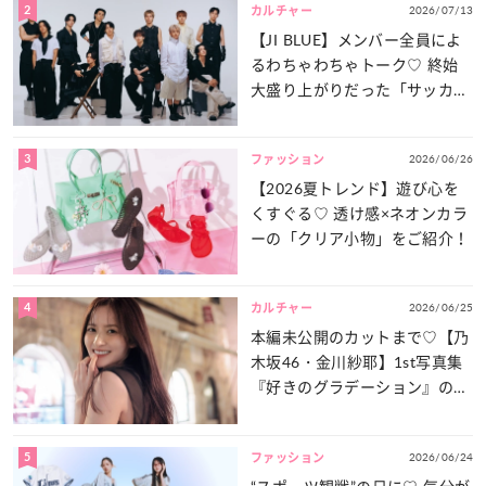
2
2026/07/13
カルチャー
【JI BLUE】メンバー全員によ
るわちゃわちゃトーク♡ 終始
大盛り上がりだった「サッカー
談義」を一気見せ！
3
2026/06/26
ファッション
【2026夏トレンド】遊び心を
くすぐる♡ 透け感×ネオンカラ
ーの「クリア小物」をご紹介！
4
2026/06/25
カルチャー
本編未公開のカットまで♡【乃
木坂46・金川紗耶】1st写真集
『好きのグラデーション』の魅
力をたっぷりとお届け！
5
2026/06/24
ファッション