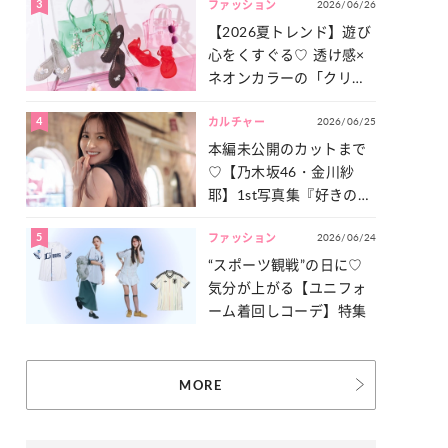
3
2026/06/26
一気見せ！
ファッション
【2026夏トレンド】遊び
心をくすぐる♡ 透け感×
ネオンカラーの「クリア
小物」をご紹介！
4
2026/06/25
カルチャー
本編未公開のカットまで
♡【乃木坂46・金川紗
耶】1st写真集『好きのグ
ラデーション』の魅力を
5
2026/06/24
たっぷりとお届け！
ファッション
“スポーツ観戦”の日に♡
気分が上がる【ユニフォ
ーム着回しコーデ】特集
MORE