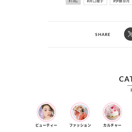
#TAG
井口綾子
伊藤奈月
カルチャー
占い
こなれ感たっ
“憧れワンピ”を着るきっかけに♡ おしゃ
【12
】着こなしテ
れ女子が夢中な「ヌン活」の楽しみ方
8月2
SHARE
CA
ビューティー
ファッション
カルチャー