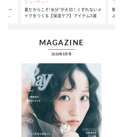
ビューティー
ファッション
ダンサー
夏だからこそ“水分”が大切！くずれないメ
簡単アレンジ
ダンサ
イクをつくる【保湿ケア】アイテム3選
ぷりの【そで
ク
MAGAZINE
2026年9月号