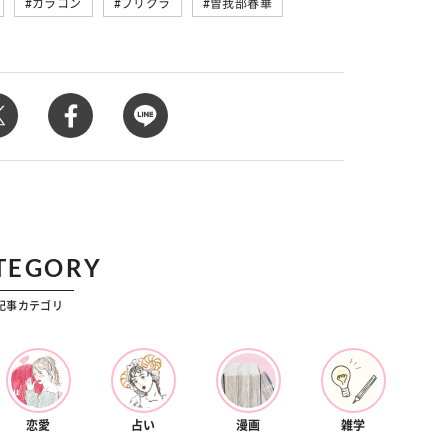
カラコン
プリクラ
曽我部春華
カルチャー
星座別】今月の恋愛運♡ 7月23日～
【Dリーグ】Ray世代注目のプロ
0日の運勢は？
集団♡ 各チームを彩る「イケメン
ー」特集
TEGORY
記事カテゴリ
恋愛
占い
漫画
雑学