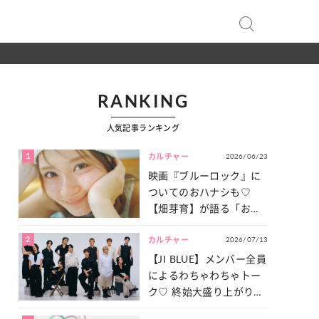
RANKING
人気記事ランキング
1
2026/06/23
カルチャー
映画『ブルーロック』に
ついてのおハナシも♡
【畑芽育】が語る「お仕
事への向きあい方」と
2
2026/07/13
は？
カルチャー
【JI BLUE】メンバー全員
によるわちゃわちゃトー
ク♡ 終始大盛り上がりだ
った「サッカー談義」を