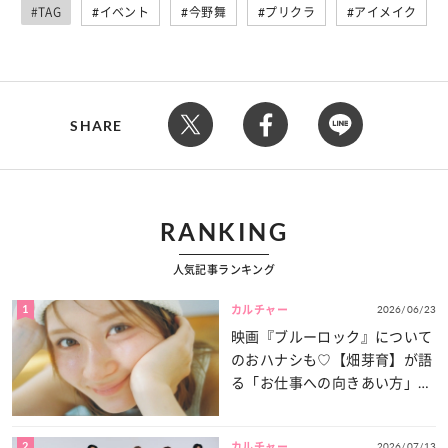
#TAG
イベント
今野舞
プリクラ
アイメイク
SHARE
RANKING
人気記事ランキング
1
2026/06/23
カルチャー
映画『ブルーロック』について
のおハナシも♡【畑芽育】が語
る「お仕事への向きあい方」と
は？
2
2026/07/13
カルチャー