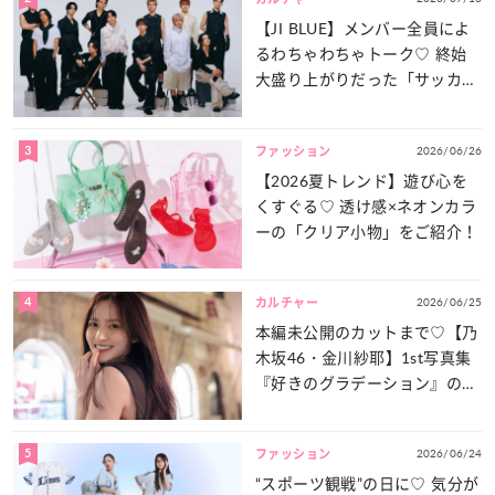
【JI BLUE】メンバー全員によ
るわちゃわちゃトーク♡ 終始
大盛り上がりだった「サッカー
談義」を一気見せ！
3
2026/06/26
ファッション
【2026夏トレンド】遊び心を
くすぐる♡ 透け感×ネオンカラ
ーの「クリア小物」をご紹介！
4
2026/06/25
カルチャー
本編未公開のカットまで♡【乃
木坂46・金川紗耶】1st写真集
『好きのグラデーション』の魅
力をたっぷりとお届け！
5
2026/06/24
ファッション
“スポーツ観戦”の日に♡ 気分が