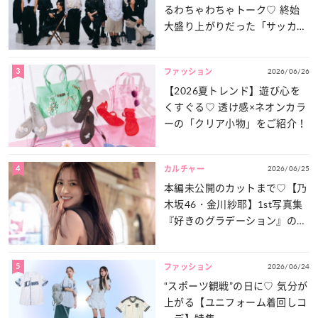
るわちゃわちゃトーク♡ 終始
大盛り上がりだった「サッカー
談義」を一気見せ！
3
2026/06/26
ファッション
【2026夏トレンド】遊び心を
くすぐる♡ 透け感×ネオンカラ
ーの「クリア小物」をご紹介！
4
2026/06/25
カルチャー
本編未公開のカットまで♡【乃
木坂46・金川紗耶】1st写真集
『好きのグラデーション』の魅
力をたっぷりとお届け！
5
2026/06/24
ファッション
“スポーツ観戦”の日に♡ 気分が
上がる【ユニフォーム着回しコ