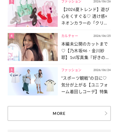
3
2026/06/26
一気見せ！
ファッション
【2026夏トレンド】遊び
心をくすぐる♡ 透け感×
ネオンカラーの「クリア
小物」をご紹介！
4
2026/06/25
カルチャー
本編未公開のカットまで
♡【乃木坂46・金川紗
耶】1st写真集『好きのグ
ラデーション』の魅力を
5
2026/06/24
たっぷりとお届け！
ファッション
“スポーツ観戦”の日に♡
気分が上がる【ユニフォ
ーム着回しコーデ】特集
MORE