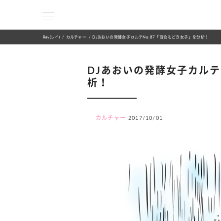
Ray(レイ)
カルチャー
DJあおいの発酵女子カルテNo.87「百合もどき女子」を分析！
DJあおいの発酵女子カルテ
析！
カルチャー
2017/10/01