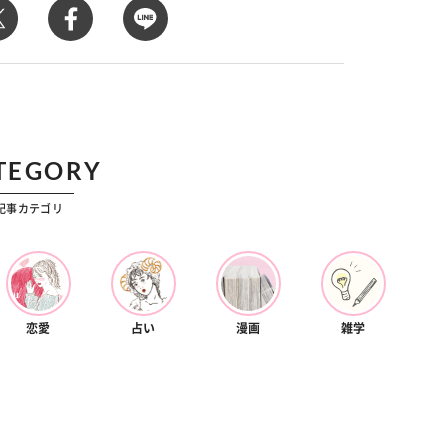
カルチャー
星座別】今月の恋愛運♡ 7月23日～
【Dリーグ】Ray世代注目のプロ
0日の運勢は？
集団♡ 各チームを彩る「イケメン
ー」特集
TEGORY
記事カテゴリ
恋愛
占い
漫画
雑学