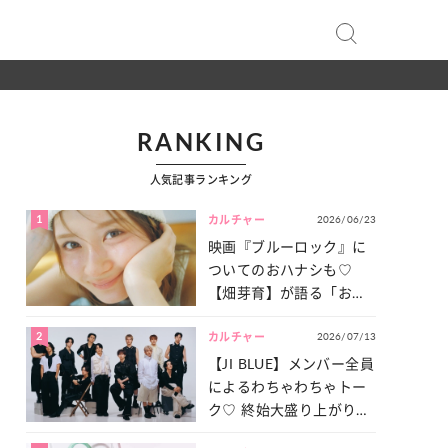
RANKING
人気記事ランキング
1
2026/06/23
カルチャー
映画『ブルーロック』に
ついてのおハナシも♡
【畑芽育】が語る「お仕
事への向きあい方」と
2
2026/07/13
は？
カルチャー
【JI BLUE】メンバー全員
によるわちゃわちゃトー
ク♡ 終始大盛り上がりだ
った「サッカー談義」を