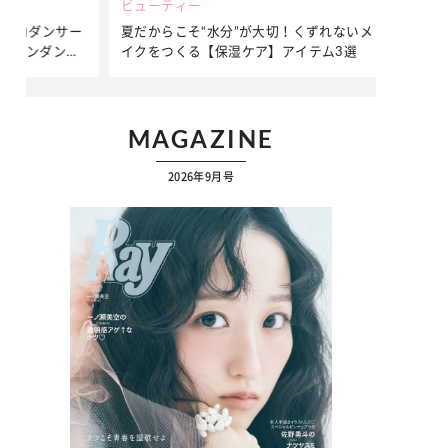
ビューティー
ファッション
ダンサー
夏だからこそ“水分”が大切！くずれないメ
簡単アレンジ
ダンサ
イクをつくる【保湿ケア】アイテム3選
ぷりの【そで
ク
…
MAGAZINE
2026年9月号