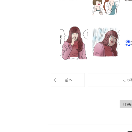
前へ
この
#TAG