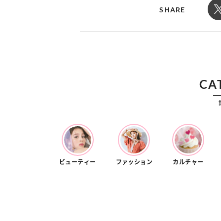
カルチャー
占い
SHARE
こなれ感たっ
“憧れワンピ”を着るきっかけに♡ おしゃ
【12
】着こなしテ
れ女子が夢中な「ヌン活」の楽しみ方
8月2
CA
ビューティー
ファッション
カルチャー