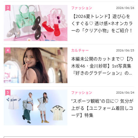
3
2026/06/26
ファッション
【2026夏トレンド】遊び心を
くすぐる♡ 透け感×ネオンカラ
ーの「クリア小物」をご紹介！
4
2026/06/25
カルチャー
本編未公開のカットまで♡【乃
木坂46・金川紗耶】1st写真集
『好きのグラデーション』の魅
力をたっぷりとお届け！
5
2026/06/24
ファッション
“スポーツ観戦”の日に♡ 気分が
上がる【ユニフォーム着回しコ
ーデ】特集