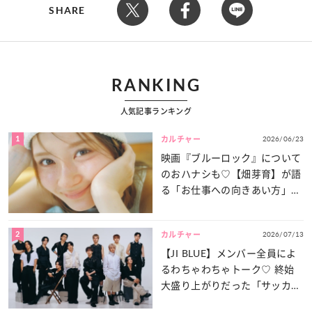
SHARE
RANKING
人気記事ランキング
1
2026/06/23
カルチャー
映画『ブルーロック』について
のおハナシも♡【畑芽育】が語
る「お仕事への向きあい方」と
は？
2
2026/07/13
カルチャー
【JI BLUE】メンバー全員によ
るわちゃわちゃトーク♡ 終始
大盛り上がりだった「サッカー
談義」を一気見せ！