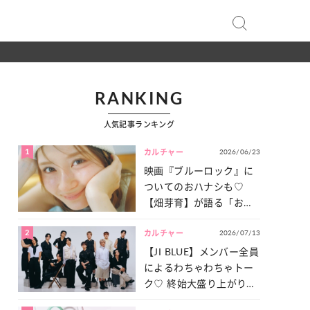
RANKING
人気記事ランキング
1
2026/06/23
カルチャー
映画『ブルーロック』に
ついてのおハナシも♡
【畑芽育】が語る「お仕
事への向きあい方」と
2
2026/07/13
は？
カルチャー
【JI BLUE】メンバー全員
によるわちゃわちゃトー
ク♡ 終始大盛り上がりだ
った「サッカー談義」を