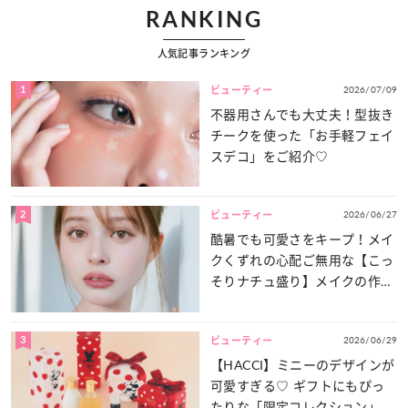
RANKING
人気記事ランキング
1
2026/07/09
ビューティー
不器用さんでも大丈夫！型抜き
チークを使った「お手軽フェイ
スデコ」をご紹介♡
2
2026/06/27
ビューティー
酷暑でも可愛さをキープ！メイ
クくずれの心配ご無用な【こっ
そりナチュ盛り】メイクの作り
方
3
2026/06/29
ビューティー
【HACCI】ミニーのデザインが
可愛すぎる♡ ギフトにもぴっ
たりな「限定コレクション」が