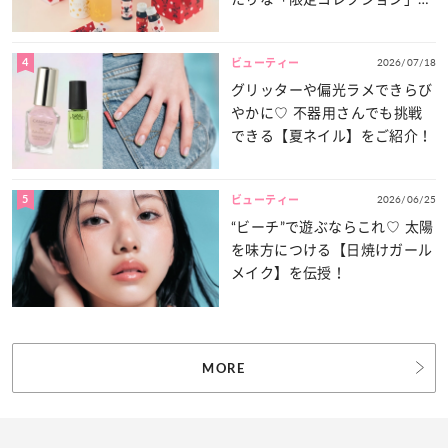
登場！
4
2026/07/18
ビューティー
グリッターや偏光ラメできらび
やかに♡ 不器用さんでも挑戦
できる【夏ネイル】をご紹介！
5
2026/06/25
ビューティー
“ビーチ”で遊ぶならこれ♡ 太陽
を味方につける【日焼けガール
メイク】を伝授！
MORE