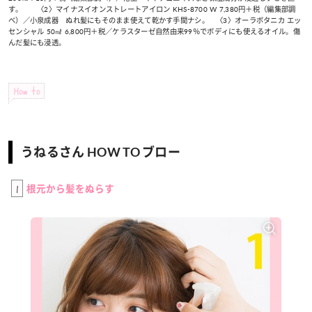
す。 〈2〉マイナスイオンストレートアイロン KHS-8700 W 7,380円＋税（編集部調
べ）／小泉成器 ぬれ髪にもそのまま使えて乾かす手間ナシ。 〈3〉オーラボタニカ エッ
センシャル 50㎖ 6,800円＋税／ケラスターゼ自然由来99％でボディにも使えるオイル。傷
んだ髪にも浸透。
How to
うねるさん HOW TO ブロー
1
根元から髪をぬらす