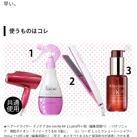
早い。
使うものはコレ
★ヘアードライヤー ナノケア EH-NA98 RP 21,000円＋税（編集部調べ）／パナソニッ
ク 微粒子イオン・ナノイーでうるおう髪に。 〈1〉リーゼ しっとりシューシーシャワー
200㎖ 713円＋税（編集部調べ）／花王 キイチゴエキスなど保湿成分が浸透しクセを直