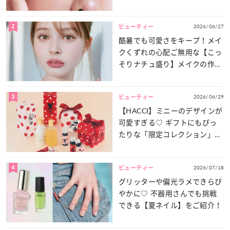
2
2026/06/27
ビューティー
酷暑でも可愛さをキープ！メイ
クくずれの心配ご無用な【こっ
そりナチュ盛り】メイクの作り
方
3
2026/06/29
ビューティー
【HACCI】ミニーのデザインが
可愛すぎる♡ ギフトにもぴっ
たりな「限定コレクション」が
登場！
4
2026/07/18
ビューティー
グリッターや偏光ラメできらび
やかに♡ 不器用さんでも挑戦
できる【夏ネイル】をご紹介！