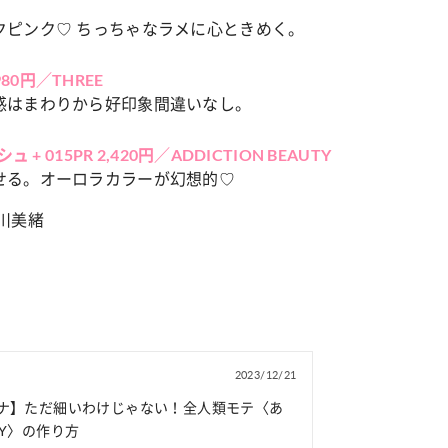
クピンク♡ ちっちゃなラメに心ときめく。
980円／THREE
感はまわりから好印象間違いなし。
015PR 2,420円／ADDICTION BEAUTY
せる。オーロラカラーが幻想的♡
川美緒
2023/12/21
ナ】ただ細いわけじゃない！全人類モテ〈あ
DY〉の作り方