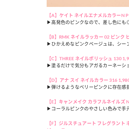
【A】ケイト ネイルエナメルカラーN P
カルチャー
占い
▶高発色のピンクなので、差し色にも
こなれ感たっ
“憧れワンピ”を着るきっかけに♡ おしゃ
【12
】着こなしテ
れ女子が夢中な「ヌン活」の楽しみ方
8月2
【B】RMK ネイルラッカー 02 ピンク ヒュー
▶ひかえめなピンクベージュは、シー
【C】THREE ネイルポリッシュ 130 1,9
▶塗るだけで気分もアガるカーネーシ
【D】アナ スイ ネイルカラー 316 1,
▶弾けるようなベリーピンクに存在感
【E】キャンメイク カラフルネイルズ N
▶コーラルピンクのやさしい色みで手
【F】ジルスチュアート フレグラント ネ