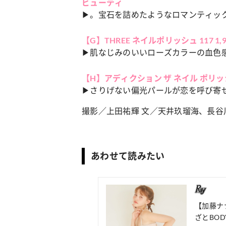
ビューテ
ィ
▶。宝石を詰めたようなロマンティッ
【G】THREE ネイルポリッシュ 117 1,
▶肌なじみのいいローズカラーの血色
【H】アディクション ザ ネイル ポリッシュ + 
▶さりげない偏光パールが恋を呼び寄
撮影／上田祐輝 文／天井玖瑠海、長谷
あわせて読みたい
【加藤ナ
ざとBO