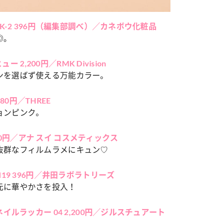
K-2 396円（編集部調べ）／カネボウ化粧品
カルチャー
◎。
星座別】今月の恋愛運♡ 7月23日～
【Dリーグ】Ray世代注目のプロ
0日の運勢は？
集団♡ 各チームを彩る「イケメ
 2,200円／RMK Division
ー」特集
ンを選ばず使える万能カラー。
80円／THREE
ョンピンク。
980円／アナ スイ コスメティックス
抜群なフィルムラメにキュン♡
19 396円／井田ラボラトリーズ
元に華やかさを投入！
イルラッカー 04 2,200円／ジルスチュアート