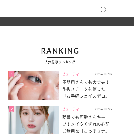
RANKING
人気記事ランキング
1
2026/07/09
ビューティー
不器用さんでも大丈夫！
型抜きチークを使った
「お手軽フェイスデコ」
をご紹介♡
2
2026/06/27
ビューティー
酷暑でも可愛さをキー
プ！メイクくずれの心配
ご無用な【こっそりナチ