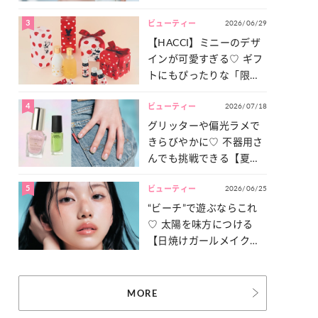
ュ盛り】メイクの作り方
3
2026/06/29
ビューティー
【HACCI】ミニーのデザ
インが可愛すぎる♡ ギフ
トにもぴったりな「限定
コレクション」が登場！
4
2026/07/18
ビューティー
グリッターや偏光ラメで
きらびやかに♡ 不器用さ
んでも挑戦できる【夏ネ
イル】をご紹介！
5
2026/06/25
ビューティー
“ビーチ”で遊ぶならこれ
♡ 太陽を味方につける
【日焼けガールメイク】
を伝授！
MORE