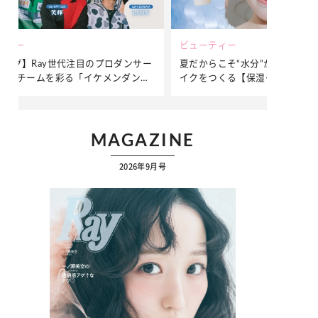
ビューティー
ファッション
ダンサー
夏だからこそ“水分”が大切！くずれないメ
簡単アレンジ
ンダンサ
イクをつくる【保湿ケア】アイテム3選
ぷりの【そで
ク
MAGAZINE
2026年9月号