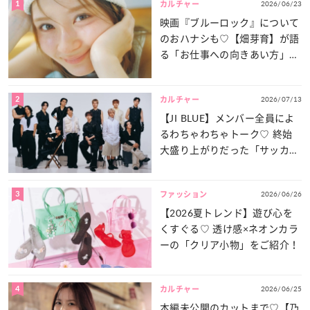
1
2026/06/23
カルチャー
映画『ブルーロック』について
のおハナシも♡【畑芽育】が語
る「お仕事への向きあい方」と
は？
2
2026/07/13
カルチャー
【JI BLUE】メンバー全員によ
るわちゃわちゃトーク♡ 終始
大盛り上がりだった「サッカー
談義」を一気見せ！
3
2026/06/26
ファッション
【2026夏トレンド】遊び心を
くすぐる♡ 透け感×ネオンカラ
ーの「クリア小物」をご紹介！
4
2026/06/25
カルチャー
本編未公開のカットまで♡【乃