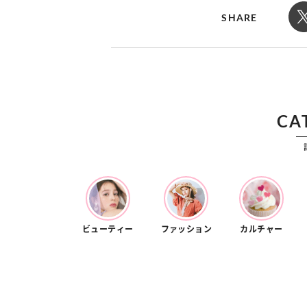
カルチャー
占い
SHARE
こなれ感たっ
“憧れワンピ”を着るきっかけに♡ おしゃ
【12
】着こなしテ
れ女子が夢中な「ヌン活」の楽しみ方
8月2
CA
ビューティー
ファッション
カルチャー