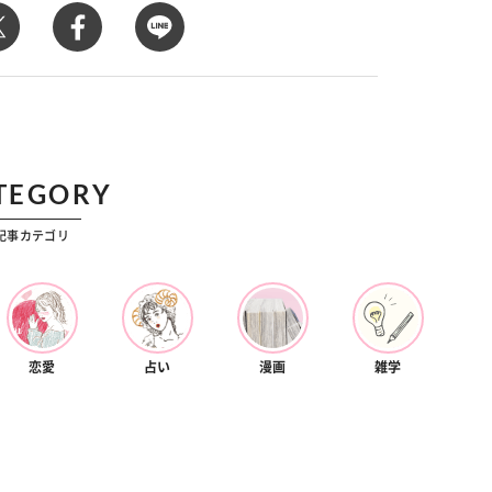
カルチャー
星座別】今月の恋愛運♡ 7月23日～
【Dリーグ】Ray世代注目のプロ
0日の運勢は？
集団♡ 各チームを彩る「イケメン
ー」特集
TEGORY
記事カテゴリ
恋愛
占い
漫画
雑学