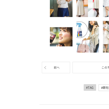
前へ
この
#TAG
新社