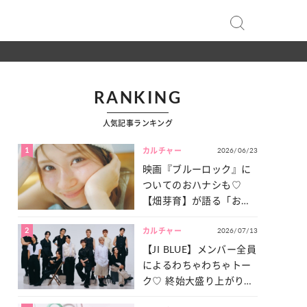
RANKING
人気記事ランキング
1
2026/06/23
カルチャー
映画『ブルーロック』に
ついてのおハナシも♡
【畑芽育】が語る「お仕
事への向きあい方」と
2
2026/07/13
は？
カルチャー
【JI BLUE】メンバー全員
によるわちゃわちゃトー
ク♡ 終始大盛り上がりだ
った「サッカー談義」を