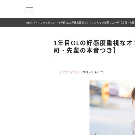
Ray(レイ)
ファッション
1年目OLの好感度重視なオフィスルック着回しコーデ【上司・先
1年目OLの好感度重視な
司・先輩の本音つき】
ファッション
2017/04/19