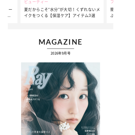
ビューティー
ファッション
ダンサー
夏だからこそ“水分”が大切！くずれないメ
簡単アレンジ
ダンサ
イクをつくる【保湿ケア】アイテム3選
ぷりの【そで
ク
MAGAZINE
2026年9月号