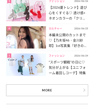
3
2026/06/26
一気見せ！
ファッション
【2026夏トレンド】遊び
心をくすぐる♡ 透け感×
ネオンカラーの「クリア
小物」をご紹介！
4
2026/06/25
カルチャー
本編未公開のカットまで
♡【乃木坂46・金川紗
耶】1st写真集『好きのグ
ラデーション』の魅力を
5
2026/06/24
たっぷりとお届け！
ファッション
“スポーツ観戦”の日に♡
気分が上がる【ユニフォ
ーム着回しコーデ】特集
MORE