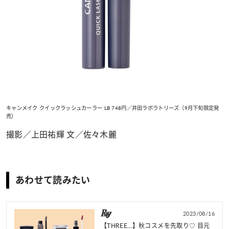
キャンメイク クイックラッシュカーラー LB 748円／井田ラボラトリーズ（9月下旬限定発
売）
撮影／上田祐輝 文／佐々木麗
あわせて読みたい
2023/08/16
【THREE…】秋コスメを先取り♡ 目元