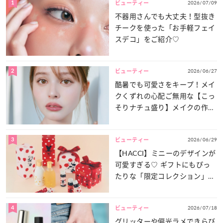
1
2026/07/09
ビューティー
不器用さんでも大丈夫！型抜き
チークを使った「お手軽フェイ
スデコ」をご紹介♡
2
2026/06/27
ビューティー
酷暑でも可愛さをキープ！メイ
クくずれの心配ご無用な【こっ
そりナチュ盛り】メイクの作り
方
3
2026/06/29
ビューティー
【HACCI】ミニーのデザインが
可愛すぎる♡ ギフトにもぴっ
たりな「限定コレクション」が
登場！
4
2026/07/18
ビューティー
グリッターや偏光ラメできらび