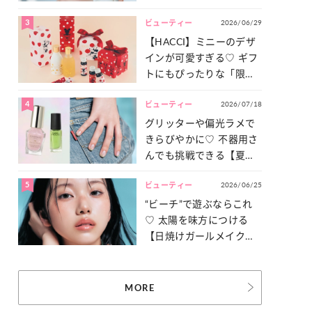
ュ盛り】メイクの作り方
3
2026/06/29
ビューティー
【HACCI】ミニーのデザ
インが可愛すぎる♡ ギフ
トにもぴったりな「限定
コレクション」が登場！
4
2026/07/18
ビューティー
グリッターや偏光ラメで
きらびやかに♡ 不器用さ
んでも挑戦できる【夏ネ
イル】をご紹介！
5
2026/06/25
ビューティー
“ビーチ”で遊ぶならこれ
♡ 太陽を味方につける
【日焼けガールメイク】
を伝授！
MORE