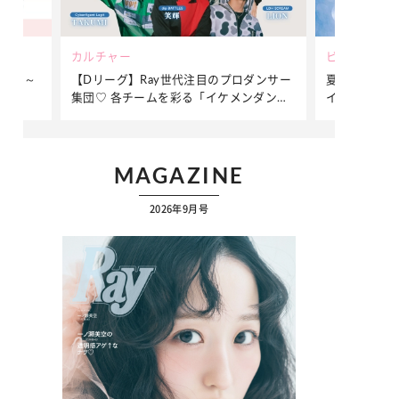
ビューティー
ファッショ
ダンサー
夏だからこそ“水分”が大切！くずれないメ
簡単アレン
ンダンサ
イクをつくる【保湿ケア】アイテム3選
ぷりの【そ
ク
MAGAZINE
2026年9月号