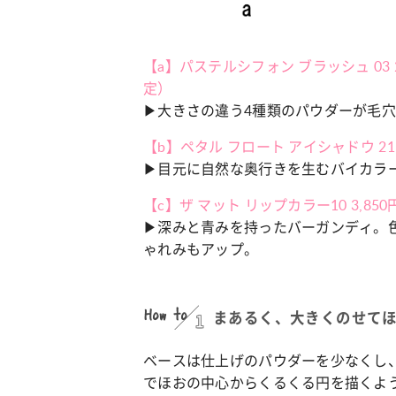
カルチャー
占い
【a】パステルシフォン ブラッシュ 03
 こなれ感たっ
“憧れワンピ”を着るきっかけに♡ おしゃ
【12
定）
】着こなしテ
れ女子が夢中な「ヌン活」の楽しみ方
8月2
▶大きさの違う4種類のパウダーが毛
【b】ペタル フロート アイシャドウ 21 
▶目元に自然な奥行きを生むバイカラ
【c】ザ マット リップカラー10 3,850円／
▶深みと青みを持ったバーガンディ。
ゃれみもアップ。
How to
1
まあるく、大きくのせて
ベースは仕上げのパウダーを少なくし
でほおの中心からくるくる円を描くよ