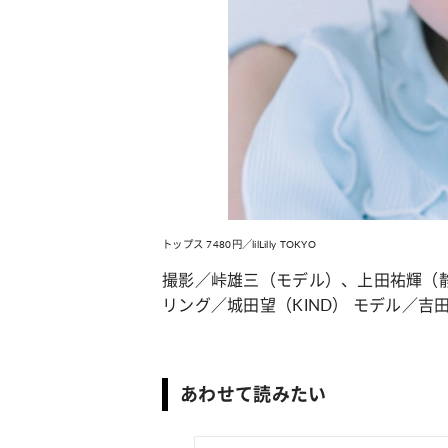
トップス 7480円／lilLilly TOKYO
撮影／峠雄三（モデル）、上田祐輝（静
リング／城田望（KIND） モデル／吉
あわせて読みたい