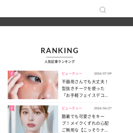
RANKING
人気記事ランキング
1
2026/07/09
ビューティー
不器用さんでも大丈夫！
型抜きチークを使った
「お手軽フェイスデコ」
をご紹介♡
2
2026/06/27
ビューティー
酷暑でも可愛さをキー
プ！メイクくずれの心配
ご無用な【こっそりナチ