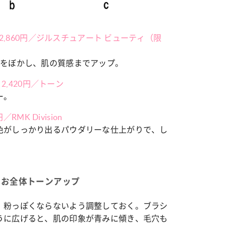
カルチャー
 2,860円／ジルスチュアート ビューティ（限
星座別】今月の恋愛運♡ 7月23日～
【Dリーグ】Ray世代注目のプロ
0日の運勢は？
集団♡ 各チームを彩る「イケメ
穴をぼかし、肌の質感までアップ。
ー」特集
2,420円／トーン
ー。
RMK Division
色がしっかり出るパウダリーな仕上がりで、し
ほお全体トーンアップ
、粉っぽくならないよう調整しておく。ブラシ
うに広げると、肌の印象が青みに傾き、毛穴も