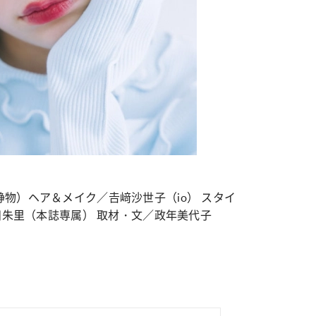
物）ヘア＆メイク／𠮷﨑沙世子（io） スタイ
田朱里（本誌専属） 取材・文／政年美代子