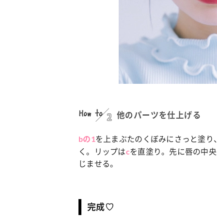
How to
2
他のパーツを仕上げる
を上まぶたのくぼみにさっと塗り
bの1
く。リップは
を直塗り。先に唇の中央
c
じませる。
完成♡