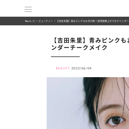
Ray(レイ)
ビューティー
【吉田朱里】青みピンクもお手の物！透明感爆上がりなラベンダー
【吉田朱里】青みピンクも
ンダーチークメイク
BEAUTY
2023/06/04