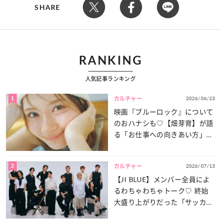
SHARE
RANKING
人気記事ランキング
1
2026/06/23
カルチャー
映画『ブルーロック』について
のおハナシも♡【畑芽育】が語
る「お仕事への向きあい方」と
は？
2
2026/07/13
カルチャー
【JI BLUE】メンバー全員によ
るわちゃわちゃトーク♡ 終始
大盛り上がりだった「サッカー
談義」を一気見せ！