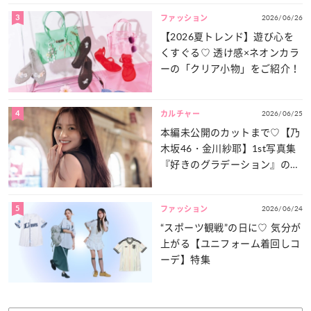
3
2026/06/26
ファッション
【2026夏トレンド】遊び心を
くすぐる♡ 透け感×ネオンカラ
ーの「クリア小物」をご紹介！
4
2026/06/25
カルチャー
本編未公開のカットまで♡【乃
木坂46・金川紗耶】1st写真集
『好きのグラデーション』の魅
力をたっぷりとお届け！
5
2026/06/24
ファッション
“スポーツ観戦”の日に♡ 気分が
上がる【ユニフォーム着回しコ
ーデ】特集