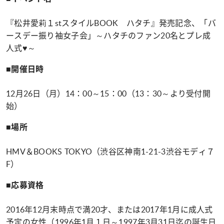
『松井愛莉１stスタイルBOOK ハタチ』発売記念、「バ
ースデー振り袖女子会」～ハタチのファン20名とプレ成
人式♥～
■開催日時
12月26日（月）14：00～15：00（13：30～より受付開
始）
■場所
HMV＆BOOKS TOKYO（渋谷区神南1-21-3渋谷モディ７
F）
■応募資格
2016年12月末時点で満20才、または2017年1月に成人式
予定の女性（1996年1月１日～1997年3月31日迄の誕生日