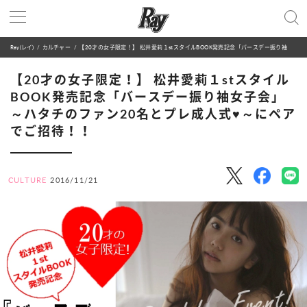
Ray(レイ)
カルチャー
【20才の女子限定！】 松井愛莉１stスタイルBOOK発売記念「バースデー振り袖女子会」 ～ハタチのファン20名とプレ成人式♥～にペアでご招待！！
【20才の女子限定！】 松井愛莉１stスタイル
BOOK発売記念「バースデー振り袖女子会」
～ハタチのファン20名とプレ成人式♥～にペア
でご招待！！
CULTURE
2016/11/21