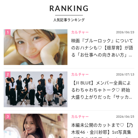
RANKING
人気記事ランキング
1
2026/06/23
カルチャー
映画『ブルーロック』について
のおハナシも♡【畑芽育】が語
る「お仕事への向きあい方」と
は？
2
2026/07/13
カルチャー
【JI BLUE】メンバー全員によ
るわちゃわちゃトーク♡ 終始
大盛り上がりだった「サッカー
談義」を一気見せ！
3
2026/06/25
カルチャー
本編未公開のカットまで♡【乃
木坂46・金川紗耶】1st写真集