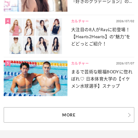
『好きのグラデーション』の魅
力をたっぷりとお届け！
4
2026/07/02
カルチャー
大注目の8人がRayに初登場！
【Hearts2Hearts】の“魅力”を
どどっとご紹介！
5
2026/07/07
カルチャー
まるで芸術な眼福BODYに惚れ
ぼれ♡ 日本体育大学の【イケ
メン水球選手】スナップ
MORE