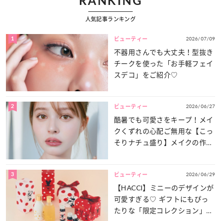
RANKING
人気記事ランキング
1
2026/07/09
ビューティー
不器用さんでも大丈夫！型抜き
チークを使った「お手軽フェイ
スデコ」をご紹介♡
2
2026/06/27
ビューティー
酷暑でも可愛さをキープ！メイ
クくずれの心配ご無用な【こっ
そりナチュ盛り】メイクの作り
方
3
2026/06/29
ビューティー
【HACCI】ミニーのデザインが
可愛すぎる♡ ギフトにもぴっ
たりな「限定コレクション」が