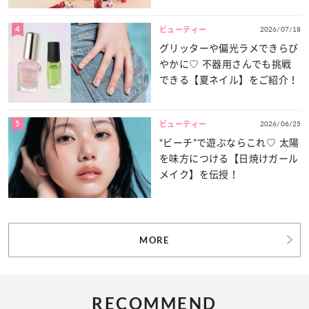
登場！
4
2026/07/18
ビューティー
グリッターや偏光ラメできらび
やかに♡ 不器用さんでも挑戦
できる【夏ネイル】をご紹介！
5
2026/06/25
ビューティー
“ビーチ”で遊ぶならこれ♡ 太陽
を味方につける【日焼けガール
メイク】を伝授！
MORE
RECOMMEND