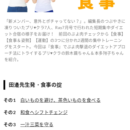
「新メンバー、意外とポチャってない？」。編集長のつぶやきに
凍りついたプリ♥クラ7人、Ray7月号で行われた短期集中ダイエ
ット合宿の様子をお届け！ 前回のぷよ肉チェックから【食事】
【食事＆姿勢】【運動】の3つに分かれ2週間の集中トレーニン
グをスタート。今回は『食事』でぷよ肉撃退のダイエットアプロ
ーチ法にトライするプリ♥クラの鈴木繭ちゃん＆本多翔子ちゃん
を紹介。
田邉先生発・食事の掟
白いものを避け、茶色いものを食べる
その1
和食へシフトチェンジ
その2
一汁三菜を守る
その3