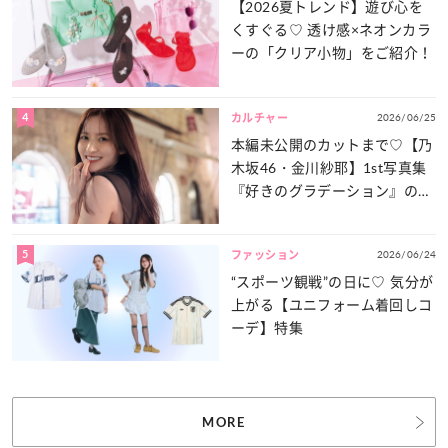
【2026夏トレンド】遊び心を
くすぐる♡ 透け感×ネオンカラ
ーの「クリア小物」をご紹介！
4
2026/06/25
カルチャー
本編未公開のカットまで♡【乃
木坂46・金川紗耶】1st写真集
『好きのグラデーション』の魅
力をたっぷりとお届け！
5
2026/06/24
ファッション
“スポーツ観戦”の日に♡ 気分が
上がる【ユニフォーム着回しコ
ーデ】特集
MORE