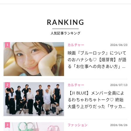
RANKING
人気記事ランキング
1
2026/06/23
カルチャー
映画『ブルーロック』について
のおハナシも♡【畑芽育】が語
る「お仕事への向きあい方」と
は？
2
2026/07/13
カルチャー
【JI BLUE】メンバー全員によ
るわちゃわちゃトーク♡ 終始
大盛り上がりだった「サッカー
談義」を一気見せ！
3
2026/06/26
ファッション