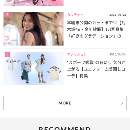
4
2026/06/25
カルチャー
本編未公開のカットまで♡【乃
木坂46・金川紗耶】1st写真集
『好きのグラデーション』の魅
力をたっぷりとお届け！
5
2026/06/24
ファッション
“スポーツ観戦”の日に♡ 気分が
上がる【ユニフォーム着回しコ
ーデ】特集
MORE
RECOMMEND