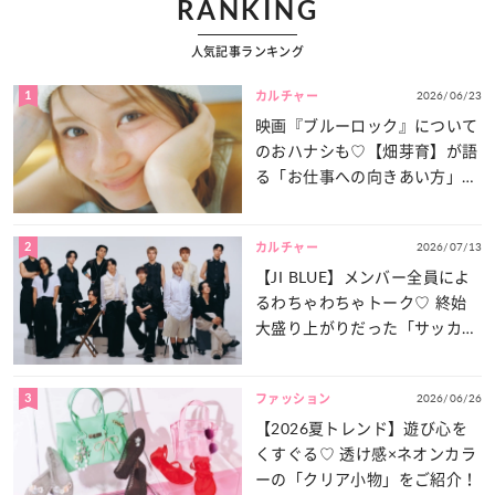
RANKING
人気記事ランキング
1
2026/06/23
カルチャー
映画『ブルーロック』について
のおハナシも♡【畑芽育】が語
る「お仕事への向きあい方」と
は？
2
2026/07/13
カルチャー
【JI BLUE】メンバー全員によ
るわちゃわちゃトーク♡ 終始
大盛り上がりだった「サッカー
談義」を一気見せ！
3
2026/06/26
ファッション
【2026夏トレンド】遊び心を
くすぐる♡ 透け感×ネオンカラ
ーの「クリア小物」をご紹介！