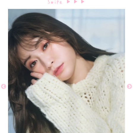
Swipe
▶︎ ▶︎ ▶︎