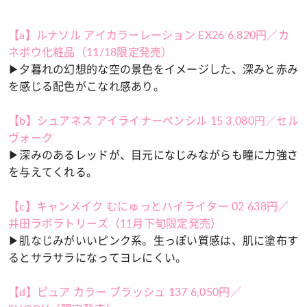
【a】ルナソル アイカラーレーション EX26 6,820円／カ
ネボウ化粧品（11/18限定発売）
▶︎夕暮れの幻想的な空の景色をイメージした、深みと赤み
を感じる配色がこなれ感あり。
【b】シュアネス アイライナーペンシル 15 3,080円／セル
ヴォーク
▶︎深みのあるレッドが、目元になじみながらも瞳に力強さ
を与えてくれる。
【c】キャンメイク むにゅっとハイライター 02 638円／
井田ラボラトリーズ（11月下旬限定発売）
▶︎肌なじみがいいピンク系。生っぽい質感は、肌に塗布す
るとサラサラになってヨレにくい。
【d】ピュア カラー ブラッシュ 137 6,050円／