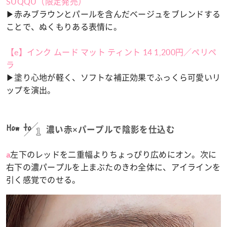
SUQQU（限定発売）
▶︎赤みブラウンとパールを含んだベージュをブレンドする
ことで、ぬくもりある表情に。
【e】インク ムード マット ティント 14 1,200円／ペリペ
ラ
▶︎塗り心地が軽く、ソフトな補正効果でふっくら可愛いリ
ップを演出。
How to
1
濃い赤×パープルで陰影を仕込む
左下のレッドを二重幅よりちょっぴり広めにオン。次に
a
右下の濃パープルを上まぶたのきわ全体に、アイラインを
引く感覚でのせる。