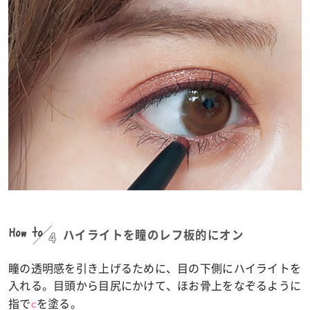
How to
4
ハイライトを瞳のレフ板的にオン
瞳の透明感を引き上げるために、目の下側にハイライトを
入れる。目頭から目尻にかけて、ほお骨上をなぞるように
指で
を塗る。
c