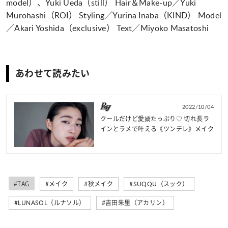
model）、Yuki Ueda（still） Hair＆Make-up／Yuki
Murohashi（ROI） Styling／Yurina Inaba（KIND） Model
／Akari Yoshida（exclusive） Text／Miyoko Masatoshi
あわせて読みたい
2022/10/04
クールだけど愛嬌たっぷり♡ 切れ長ラ
インとラメで叶える《ツンデレ》メイク
#TAG
#メイク
#秋メイク
#SUQQU（スック）
#LUNASOL（ルナソル）
#吉田朱里（アカリン）