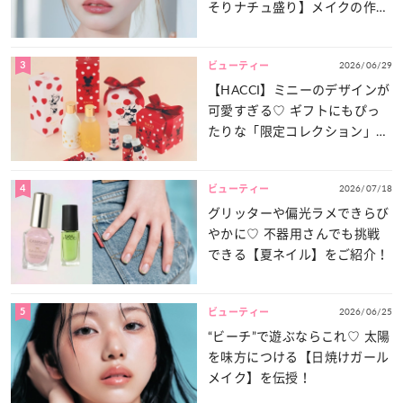
そりナチュ盛り】メイクの作り
方
3
2026/06/29
ビューティー
【HACCI】ミニーのデザインが
可愛すぎる♡ ギフトにもぴっ
たりな「限定コレクション」が
登場！
4
2026/07/18
ビューティー
グリッターや偏光ラメできらび
やかに♡ 不器用さんでも挑戦
できる【夏ネイル】をご紹介！
5
2026/06/25
ビューティー
“ビーチ”で遊ぶならこれ♡ 太陽
を味方につける【日焼けガール
メイク】を伝授！