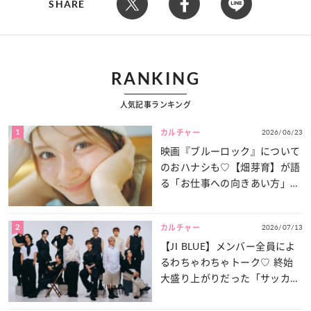
SHARE
RANKING
人気記事ランキング
1
2026/06/23
カルチャー
映画『ブルーロック』について
のおハナシも♡【畑芽育】が語
る「お仕事への向きあい方」と
は？
2
2026/07/13
カルチャー
【JI BLUE】メンバー全員によ
るわちゃわちゃトーク♡ 終始
大盛り上がりだった「サッカー
談義」を一気見せ！