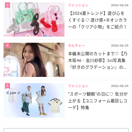
3
2026/06/26
ファッション
【2026夏トレンド】遊び心を
くすぐる♡ 透け感×ネオンカラ
ーの「クリア小物」をご紹介！
4
2026/06/25
カルチャー
本編未公開のカットまで♡【乃
木坂46・金川紗耶】1st写真集
『好きのグラデーション』の魅
力をたっぷりとお届け！
5
2026/06/24
ファッション
“スポーツ観戦”の日に♡ 気分が
上がる【ユニフォーム着回しコ
ーデ】特集