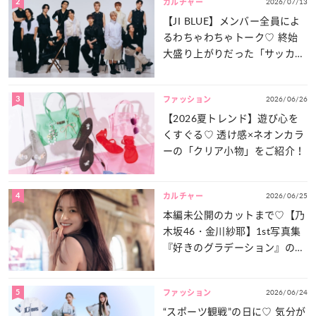
2
2026/07/13
カルチャー
【JI BLUE】メンバー全員によ
るわちゃわちゃトーク♡ 終始
大盛り上がりだった「サッカー
談義」を一気見せ！
3
2026/06/26
ファッション
【2026夏トレンド】遊び心を
くすぐる♡ 透け感×ネオンカラ
ーの「クリア小物」をご紹介！
4
2026/06/25
カルチャー
本編未公開のカットまで♡【乃
木坂46・金川紗耶】1st写真集
『好きのグラデーション』の魅
力をたっぷりとお届け！
5
2026/06/24
ファッション
“スポーツ観戦”の日に♡ 気分が