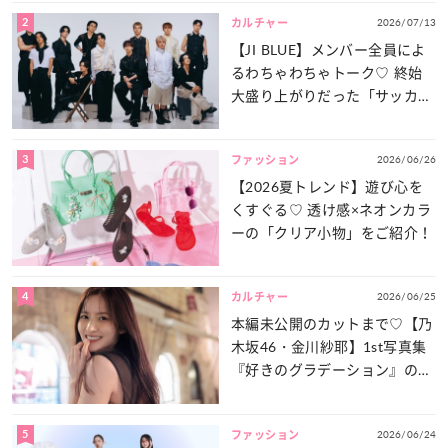
2
2026/07/13
カルチャー
【JI BLUE】メンバー全員によ
るわちゃわちゃトーク♡ 終始
大盛り上がりだった「サッカー
談義」を一気見せ！
3
2026/06/26
ファッション
【2026夏トレンド】遊び心を
くすぐる♡ 透け感×ネオンカラ
ーの「クリア小物」をご紹介！
4
2026/06/25
カルチャー
本編未公開のカットまで♡【乃
木坂46・金川紗耶】1st写真集
『好きのグラデーション』の魅
力をたっぷりとお届け！
5
2026/06/24
ファッション