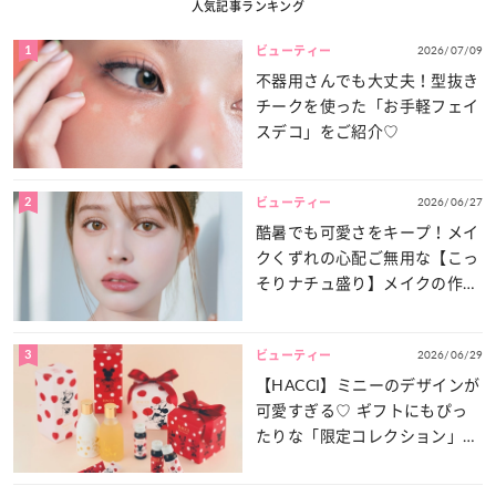
人気記事ランキング
1
2026/07/09
ビューティー
不器用さんでも大丈夫！型抜き
チークを使った「お手軽フェイ
スデコ」をご紹介♡
2
2026/06/27
ビューティー
酷暑でも可愛さをキープ！メイ
クくずれの心配ご無用な【こっ
そりナチュ盛り】メイクの作り
方
3
2026/06/29
ビューティー
【HACCI】ミニーのデザインが
可愛すぎる♡ ギフトにもぴっ
たりな「限定コレクション」が
登場！