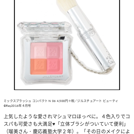
ミックスブラッシュ コンパクト N 06 4,500円＋税／ジルスチュアート ビューティ
©Ray2016年４月号
上気したような愛されマシュマロほっぺに。４色入りでコ
スパも可愛さも大満足
♥
「立体ブラシがついていて便利」
（瑠美さん・慶応義塾大学２年）。「その日のメイクによ