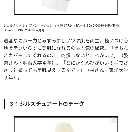
ジェルクリーミィ ファンデーション 全７色 SPF24・PA＋＋ 30g 5,000円＋税／RMK
Division ©Ray2016年４月号
適度なカバー力とみずみずしいツヤ肌を両立。軽いつけ心
地でテクいらずに美肌になれるのも人気の秘密。「きちん
とカバーしてくれるのと、乾燥しないところがいい」（晏
奈さん・明治大学４年）。「とにかくんびがいい！手でさ
さっと塗っても美肌見えするんです」（桜さん・東洋大学
３年）。
３：ジルスチュアートのチーク