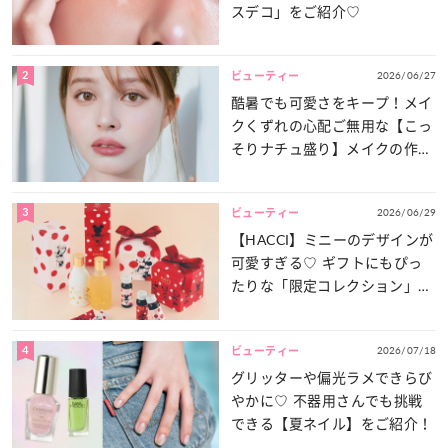
スデコ」をご紹介♡
2
2026/06/27
ビューティー
酷暑でも可愛さをキープ！メイ
クくずれの心配ご無用な【こっ
そりナチュ盛り】メイクの作り
方
3
2026/06/29
ビューティー
【HACCI】ミニーのデザインが
可愛すぎる♡ ギフトにもぴっ
たりな「限定コレクション」が
登場！
4
2026/07/18
ビューティー
グリッターや偏光ラメできらび
やかに♡ 不器用さんでも挑戦
できる【夏ネイル】をご紹介！