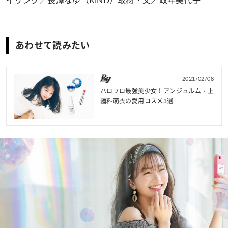
イリング／長澤なゆ（KIND）取材・文／政年美代子
あわせて読みたい
2021/02/08
ハロプロ最強美少女！アンジュルム・上
國料萌衣の愛用コスメ3選