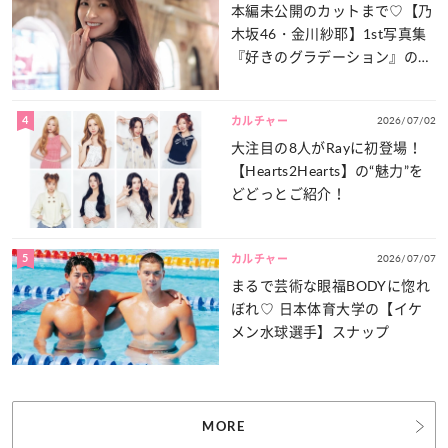
本編未公開のカットまで♡【乃
木坂46・金川紗耶】1st写真集
『好きのグラデーション』の魅
力をたっぷりとお届け！
4
2026/07/02
カルチャー
大注目の8人がRayに初登場！
【Hearts2Hearts】の“魅力”を
どどっとご紹介！
5
2026/07/07
カルチャー
まるで芸術な眼福BODYに惚れ
ぼれ♡ 日本体育大学の【イケ
メン水球選手】スナップ
MORE