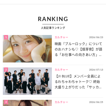
RANKING
人気記事ランキング
1
2026/06/23
カルチャー
映画『ブルーロック』について
のおハナシも♡【畑芽育】が語
る「お仕事への向きあい方」と
は？
2
2026/07/13
カルチャー
【JI BLUE】メンバー全員によ
るわちゃわちゃトーク♡ 終始
大盛り上がりだった「サッカー
談義」を一気見せ！
3
2026/06/25
カルチャー