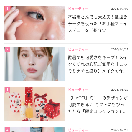
1
2026/07/09
ビューティー
不器用さんでも大丈夫！型抜き
チークを使った「お手軽フェイ
スデコ」をご紹介♡
2
2026/06/27
ビューティー
酷暑でも可愛さをキープ！メイ
クくずれの心配ご無用な【こっ
そりナチュ盛り】メイクの作り
方
3
2026/06/29
ビューティー
【HACCI】ミニーのデザインが
可愛すぎる♡ ギフトにもぴっ
たりな「限定コレクション」が
登場！
4
2026/07/18
ビューティー