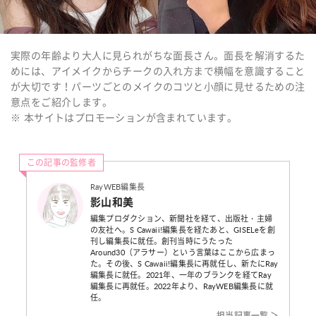
実際の年齢より大人に見られがちな面長さん。面長を解消するた
めには、アイメイクからチークの入れ方まで横幅を意識すること
が大切です！パーツごとのメイクのコツと小顔に見せるための注
意点をご紹介します。
※ 本サイトはプロモーションが含まれています。
この記事の監修者
RayWEB編集長
影山和美
編集プロダクション、新聞社を経て、出版社・主婦
の友社へ。S Cawaii!編集長を経たあと、GISELeを創
刊し編集長に就任。創刊当時にうたった
Around30（アラサー）という言葉はここから広まっ
た。その後、S Cawaii!編集長に再就任し、新たにRay
編集長に就任。2021年、一年のブランクを経てRay
編集長に再就任。2022年より、RayWEB編集長に就
任。
担当記事一覧 ＞