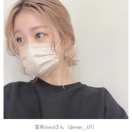
菜央(nao)さん（@near__07）