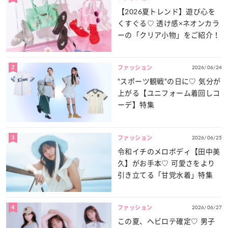
【2026夏トレンド】遊び心を
くすぐる♡ 透け感×ネオンカラ
ーの「クリア小物」をご紹介！
2
2026/06/24
ファッション
“スポーツ観戦”の日に♡ 気分が
上がる【ユニフォーム着回しコ
ーデ】特集
3
2026/06/25
ファッション
令和イチのメロボディ【田中美
久】がお手本♡ 可愛さをより
引き立てる「甘党水着」特集
4
2026/06/27
ファッション
この夏、ヘビロテ確定♡ 男子