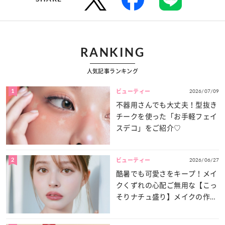
RANKING
人気記事ランキング
1
2026/07/09
ビューティー
不器用さんでも大丈夫！型抜き
チークを使った「お手軽フェイ
スデコ」をご紹介♡
2
2026/06/27
ビューティー
酷暑でも可愛さをキープ！メイ
クくずれの心配ご無用な【こっ
そりナチュ盛り】メイクの作り
方