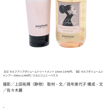
【A】セルフアップボリュームトリートメント 230ml 2,090円、【B】セルフボリュームシ
ャンプー 500ml 2,090円／ともにジェニーハウス
撮影／上田祐輝（静物） 取材・文／政年美代子 構成・文
／佐々木麗