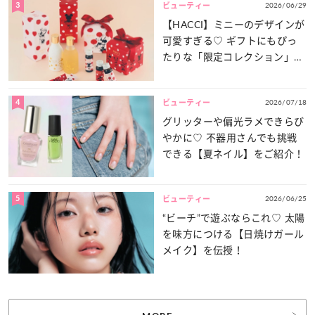
3
2026/06/29
ビューティー
【HACCI】ミニーのデザインが
可愛すぎる♡ ギフトにもぴっ
たりな「限定コレクション」が
登場！
4
2026/07/18
ビューティー
グリッターや偏光ラメできらび
やかに♡ 不器用さんでも挑戦
できる【夏ネイル】をご紹介！
5
2026/06/25
ビューティー
“ビーチ”で遊ぶならこれ♡ 太陽
を味方につける【日焼けガール
メイク】を伝授！