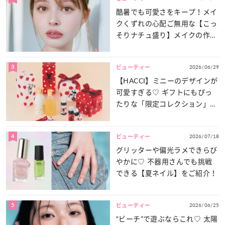
酷暑でも可愛さをキープ！メイ
クくずれの心配ご無用な【こっ
そりナチュ盛り】メイクの作り
方
3
2026/06/29
ビューティー
【HACCI】ミニーのデザインが
可愛すぎる♡ ギフトにもぴっ
たりな「限定コレクション」が
登場！
4
2026/07/18
ビューティー
グリッターや偏光ラメできらび
やかに♡ 不器用さんでも挑戦
できる【夏ネイル】をご紹介！
5
2026/06/25
ビューティー
“ビーチ”で遊ぶならこれ♡ 太陽