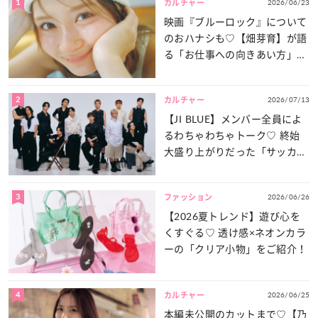
1
2026/06/23
カルチャー
映画『ブルーロック』について
のおハナシも♡【畑芽育】が語
る「お仕事への向きあい方」と
は？
2
2026/07/13
カルチャー
【JI BLUE】メンバー全員によ
るわちゃわちゃトーク♡ 終始
大盛り上がりだった「サッカー
談義」を一気見せ！
3
2026/06/26
ファッション
【2026夏トレンド】遊び心を
くすぐる♡ 透け感×ネオンカラ
ーの「クリア小物」をご紹介！
4
2026/06/25
カルチャー
本編未公開のカットまで♡【乃