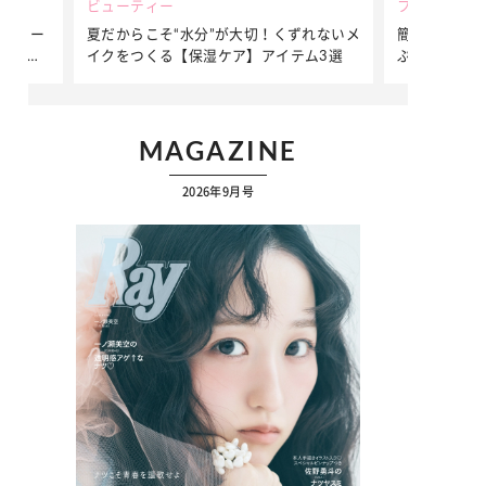
ビューティー
ファッション
ダンサー
夏だからこそ“水分”が大切！くずれないメ
簡単アレンジ
ダンサ
イクをつくる【保湿ケア】アイテム3選
ぷりの【そで
ク
MAGAZINE
2026年9月号