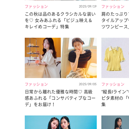
ファッション
2025/09/19
ファッション
この秋は品のあるクラシカルな装い
肩のたっぷり
を♡ 女みあふれる「ビジュ映え＆
タイルアップ
キレイめコーデ」特集
ツワンピース
ファッション
2025/09/05
ファッション
日常から離れた優雅な時間♡ 高級
“縦長Iライン
感あふれる「コンサバティブなコー
ピタ素材の「
デ」をお届け！
集