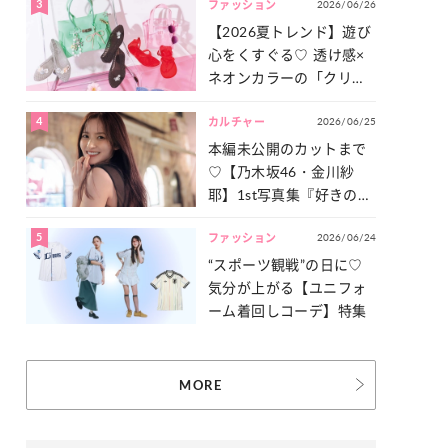
3
2026/06/26
一気見せ！
ファッション
【2026夏トレンド】遊び
心をくすぐる♡ 透け感×
ネオンカラーの「クリア
小物」をご紹介！
4
2026/06/25
カルチャー
本編未公開のカットまで
♡【乃木坂46・金川紗
耶】1st写真集『好きのグ
ラデーション』の魅力を
5
2026/06/24
たっぷりとお届け！
ファッション
“スポーツ観戦”の日に♡
気分が上がる【ユニフォ
ーム着回しコーデ】特集
MORE