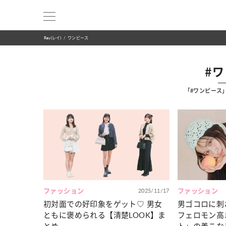
Ray(レイ)
ワンピース
#
「#ワンピース
ファッション
2025/11/17
ファッション
初対面での好印象をゲット♡ 男女
男ゴコロに刺
ともに褒められる【清楚LOOK】ま
フェロモン高