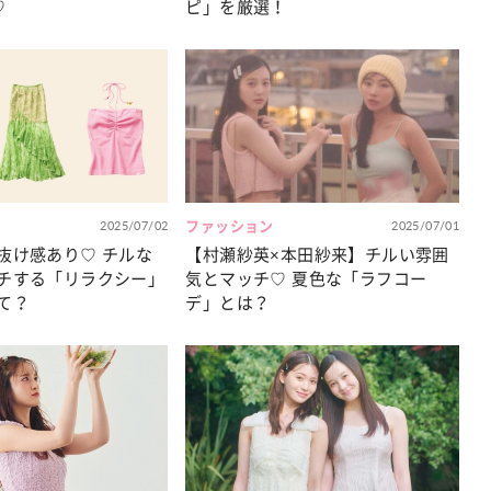
♡
ピ」を厳選！
2025/07/02
ファッション
2025/07/01
抜け感あり♡ チルな
【村瀬紗英×本田紗来】チルい雰囲
チする「リラクシー」
気とマッチ♡ 夏色な「ラフコー
て？
デ」とは？