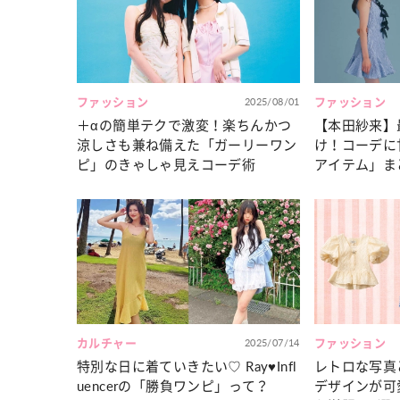
カルチャー
占い
こなれ感たっ
“憧れワンピ”を着るきっかけに♡ おしゃ
【12
】着こなしテ
れ女子が夢中な「ヌン活」の楽しみ方
8月2
ファッション
2025/08/01
ファッション
＋αの簡単テクで激変！楽ちんかつ
【本田紗来】
涼しさも兼ね備えた「ガーリーワン
け！コーデに
ピ」のきゃしゃ見えコーデ術
アイテム」ま
カルチャー
2025/07/14
ファッション
特別な日に着ていきたい♡ Ray♥Infl
レトロな写真
uencerの「勝負ワンピ」って？
デザインが可