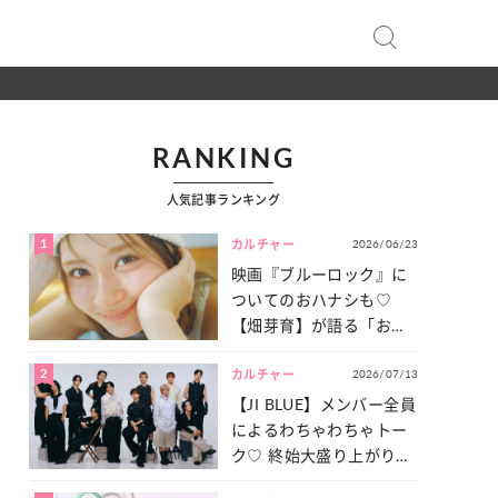
RANKING
人気記事ランキング
1
2026/06/23
カルチャー
映画『ブルーロック』に
ついてのおハナシも♡
【畑芽育】が語る「お仕
事への向きあい方」と
2
2026/07/13
は？
カルチャー
【JI BLUE】メンバー全員
によるわちゃわちゃトー
ク♡ 終始大盛り上がりだ
った「サッカー談義」を