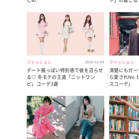
とめ
ト」の着こな
ファッション
2025/11/03
ファッション
デート服っぽい特別感で彼を沼らせ
清楚にもガー
る♡ 冬モテの王道「ニットワン
ら愛されNo
ピ」コーデ3選
スコーデ」