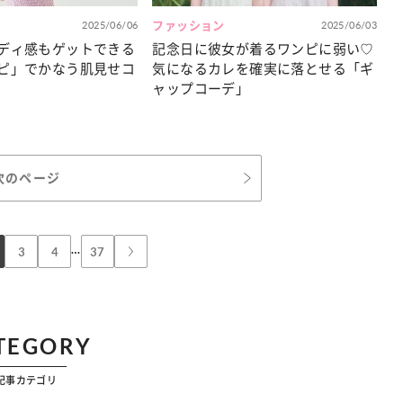
2025/06/06
ファッション
2025/06/03
ディ感もゲットできる
記念日に彼女が着るワンピに弱い♡
ピ」でかなう肌見せコ
気になるカレを確実に落とせる「ギ
ャップコーデ」
次のページ
…
3
4
37
TEGORY
記事カテゴリ