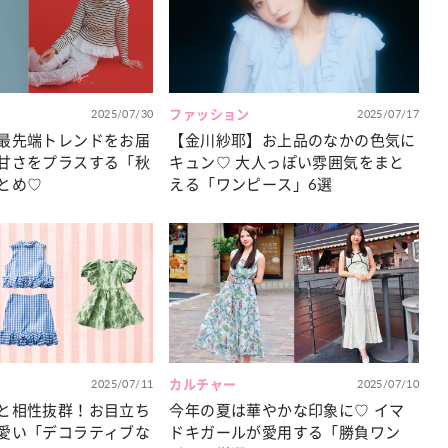
カルチャー
星座別】今月の恋愛運♡ 7月23日～
【Dリーグ】Ray世代注目のプロ
0日の運勢は？
集団♡ 各チームを彩る「イケメン
ー」特集
2025/07/30
ファッション
2025/07/17
最先端トレンドをお届
【金川紗耶】お上品のなかの色気に
甘さをプラスする「秋
キュン♡ 大人っぽい雰囲気をまと
とめ♡
える「ワンピース」6選
2025/07/11
カルチャー
2025/07/10
と相性抜群！お目立ち
今年の夏は華やかな印象に♡ イマ
愛い「デコラティブな
ドキガールが愛用する「勝負ワン