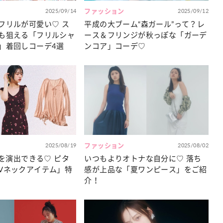
2025/09/14
ファッション
2025/09/12
フリルが可愛い♡ ス
平成の大ブーム“森ガール”って？レ
も狙える「フリルシャ
ース＆フリンジが秋っぽな「ガーデ
」着回しコーデ4選
ンコア」コーデ♡
2025/08/19
ファッション
2025/08/02
”を演出できる♡ ピタ
いつもよりオトナな自分に♡ 落ち
Vネックアイテム」特
感が上品な「夏ワンピース」をご紹
介！