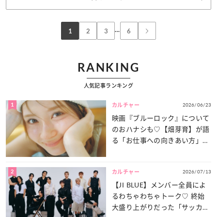
…
1
2
3
6
RANKING
人気記事ランキング
1
2026/06/23
カルチャー
映画『ブルーロック』について
のおハナシも♡【畑芽育】が語
る「お仕事への向きあい方」と
は？
2
2026/07/13
カルチャー
【JI BLUE】メンバー全員によ
るわちゃわちゃトーク♡ 終始
大盛り上がりだった「サッカー