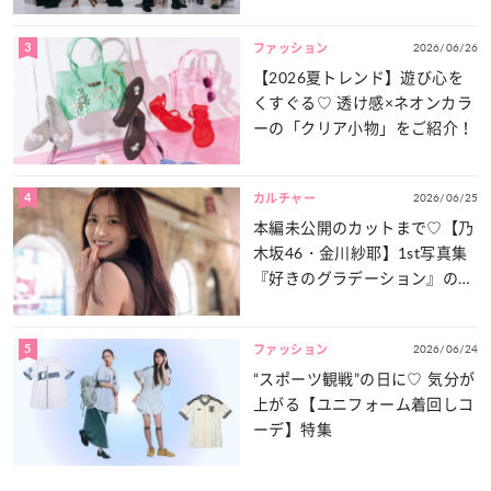
談義」を一気見せ！
3
2026/06/26
ファッション
【2026夏トレンド】遊び心を
くすぐる♡ 透け感×ネオンカラ
ーの「クリア小物」をご紹介！
4
2026/06/25
カルチャー
本編未公開のカットまで♡【乃
木坂46・金川紗耶】1st写真集
『好きのグラデーション』の魅
力をたっぷりとお届け！
5
2026/06/24
ファッション
“スポーツ観戦”の日に♡ 気分が
上がる【ユニフォーム着回しコ
ーデ】特集