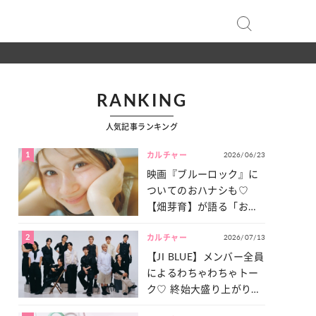
RANKING
人気記事ランキング
1
2026/06/23
カルチャー
映画『ブルーロック』に
ついてのおハナシも♡
【畑芽育】が語る「お仕
事への向きあい方」と
2
2026/07/13
は？
カルチャー
【JI BLUE】メンバー全員
によるわちゃわちゃトー
ク♡ 終始大盛り上がりだ
った「サッカー談義」を