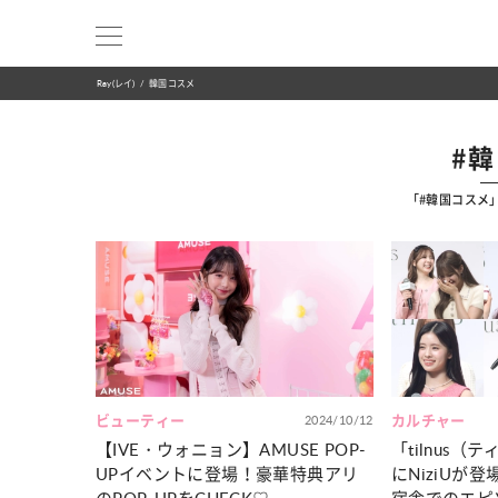
Ray(レイ)
韓国コスメ
#
「#韓国コスメ
ビューティー
2024/10/12
カルチャー
【IVE・ウォニョン】AMUSE POP‐
「tilnus
UPイベントに登場！豪華特典アリ
にNiziUが