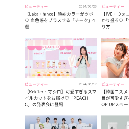
ビューティー
2024/08/28
ビューティー
【Laka・hince】絶妙カラーがツボ
【IVE・ウ
♡ 血色感をプラスする「チーク」4
かり盛る♡「
選
り方
ビューティー
2024/06/19
ビューティー
【Kek1er・マシロ】可愛すぎるスマ
【韓国コスメ
イルカットをお届け♡「PEACH
目が可愛すぎ
C」の発表会に登場
OP UPスペ