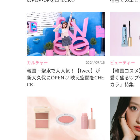
のPOP‐UPをCHECK♡
宿舎でのエピ
カルチャー
2024/09/18
ビューティー
韓国・聖水で大人気！【fwee】が
【韓国コスメ
新大久保にOPEN♡ 映え空間をCHE
愛く盛る♡プ
CK
カラ」特集