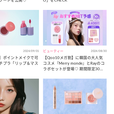
ソードを公開♡
O」をCHECK
2024/09/01
ビューティー
2024/08/30
】ポイントメイクで可
【Qoo10メガ割】に韓国の大人気
チプラ「リップ＆マス
コスメ『Merry monde』とRayのコ
ラボセットが登場♡ 期間限定30％
OFFでゲットしよう