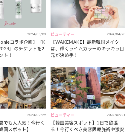
カルチャー
星座別】今月の恋愛運♡ 7月23日～
【Dリーグ】Ray世代注目のプロ
0日の運勢は？
集団♡ 各チームを彩る「イケメン
ー」特集
2024/05/03
ビューティー
2024/04/20
Shionleコラボ企画】『K
【WAKEMAKE】最新韓国メイク
N 2024』のチケットを2
は、輝くライムカラーのキラキラ目
ント！
元が決め手！
2024/02/29
ビューティー
2024/02/21
間でも大人気！今行く
【韓国美容スポット】1日で欲張
韓国スポット】
る！今行くべき美容医療施術や激安