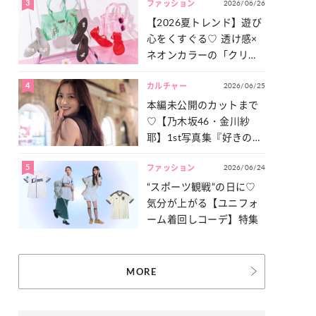
3
2026/06/26
一気見せ！
ファッション
【2026夏トレンド】遊び
心をくすぐる♡ 透け感×
ネオンカラーの「クリア
小物」をご紹介！
4
2026/06/25
カルチャー
本編未公開のカットまで
♡【乃木坂46・金川紗
耶】1st写真集『好きのグ
ラデーション』の魅力を
5
2026/06/24
たっぷりとお届け！
ファッション
“スポーツ観戦”の日に♡
気分が上がる【ユニフォ
ーム着回しコーデ】特集
MORE