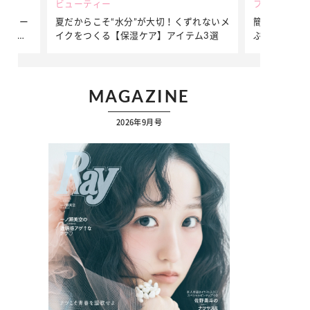
ビューティー
ファッション
ダンサー
夏だからこそ“水分”が大切！くずれないメ
簡単アレンジ
ダンサ
イクをつくる【保湿ケア】アイテム3選
ぷりの【そで
ク
MAGAZINE
2026年9月号