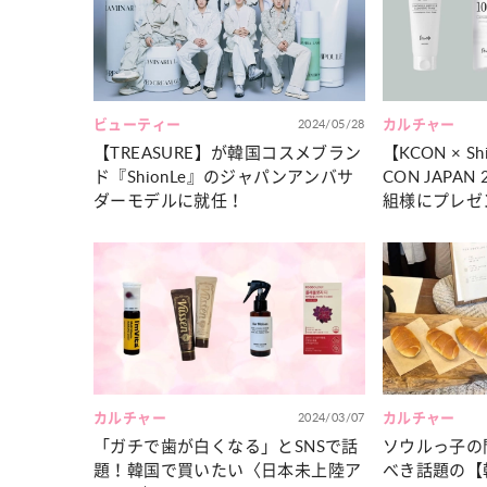
カルチャー
占い
こなれ感たっ
“憧れワンピ”を着るきっかけに♡ おしゃ
【12
】着こなしテ
れ女子が夢中な「ヌン活」の楽しみ方
8月2
ビューティー
2024/05/28
カルチャー
【TREASURE】が韓国コスメブラン
【KCON × 
ド『ShionLe』のジャパンアンバサ
CON JAPA
ダーモデルに就任！
組様にプレゼ
カルチャー
2024/03/07
カルチャー
「ガチで歯が白くなる」とSNSで話
ソウルっ子の
題！韓国で買いたい〈日本未上陸ア
べき話題の【