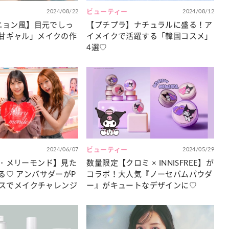
2024/08/22
ビューティー
2024/08/12
ォニョン風】目元でしっ
【プチプラ】ナチュラルに盛る！ア
甘ギャル」メイクの作
イメイクで活躍する「韓国コスメ」
4選♡
2024/06/07
ビューティー
2024/05/29
・メリーモンド】見た
数量限定【クロミ × INNISFREE】が
る♡ アンバサダーがP
コラボ！大人気『ノーセバムパウダ
ースでメイクチャレンジ
ー』がキュートなデザインに♡