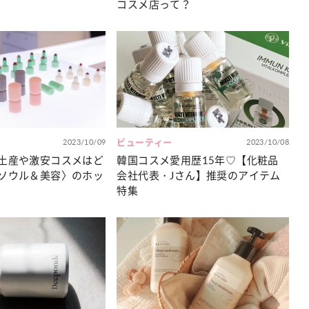
コスメ店って？
2023/10/09
ビューティー
2023/10/08
土産や激安コスメはど
韓国コスメ愛用歴15年♡【化粧品
ソウル＆美容〉のホッ
会社代表・Jさん】推奨のアイテム
特集