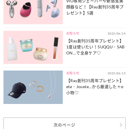
VIO専用シェーバーや新感覚美
顔器など！【Ray創刊35周年プ
レゼント】5選
お知らせ
2023/06/14
【Ray創刊35周年プレゼント】
1度は使いたい！SUQQU・SAB
ON…で全身ケア♡
お知らせ
2023/06/13
【Ray創刊35周年プレゼント】
ete・Jouete…から厳選した＋α
小物♡
次のページ