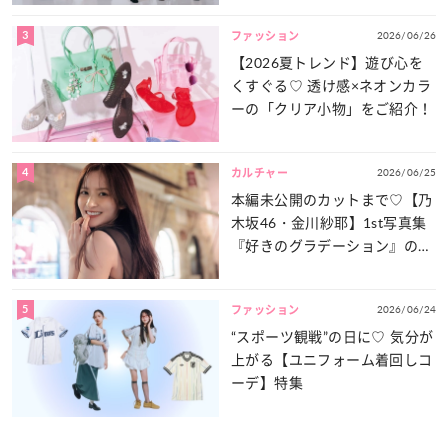
3
2026/06/26
ファッション
【2026夏トレンド】遊び心を
くすぐる♡ 透け感×ネオンカラ
ーの「クリア小物」をご紹介！
4
2026/06/25
カルチャー
本編未公開のカットまで♡【乃
木坂46・金川紗耶】1st写真集
『好きのグラデーション』の魅
力をたっぷりとお届け！
5
2026/06/24
ファッション
“スポーツ観戦”の日に♡ 気分が
上がる【ユニフォーム着回しコ
ーデ】特集