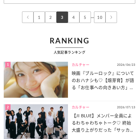
…
1
2
3
4
5
10
RANKING
人気記事ランキング
1
2026/06/23
カルチャー
映画『ブルーロック』について
のおハナシも♡【畑芽育】が語
る「お仕事への向きあい方」と
は？
2
2026/07/13
カルチャー
【JI BLUE】メンバー全員によ
るわちゃわちゃトーク♡ 終始
大盛り上がりだった「サッカー
談義」を一気見せ！