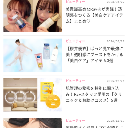
ビューティー
2026/05/27
美意識高めなRay㋲が実践！透
明感をつくる【美白ケアアイテ
ム】まとめ♡
ビューティー
2026/05/22
【櫻井優衣】ぱっと見で最強に
美！透明感にブーストをかける
「美白ケア」アイテム3選
ビューティー
2025/12/21
肌管理の秘密を特別に聞き込
み！Rayスタッフ愛用の【クリ
ニック＆お助けコスメ】5選
ビューティー
2025/12/17
乾燥肌さん必見！プロが頼りに