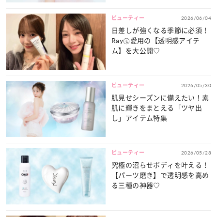
ビューティー
2026/06/04
日差しが強くなる季節に必須！
Ray㋲愛用の【透明感アイテ
ム】を大公開♡
ビューティー
2026/05/30
肌見せシーズンに備えたい！素
肌に輝きをまとえる「ツヤ出
し」アイテム特集
ビューティー
2026/05/28
究極の沼らせボディを叶える！
【パーツ磨き】で透明感を高め
る三種の神器♡