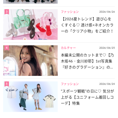
談義」を一気見せ！
3
2026/06/26
ファッション
【2026夏トレンド】遊び心を
くすぐる♡ 透け感×ネオンカラ
ーの「クリア小物」をご紹介！
4
2026/06/25
カルチャー
本編未公開のカットまで♡【乃
木坂46・金川紗耶】1st写真集
『好きのグラデーション』の魅
力をたっぷりとお届け！
5
2026/06/24
ファッション
“スポーツ観戦”の日に♡ 気分が
上がる【ユニフォーム着回しコ
ーデ】特集