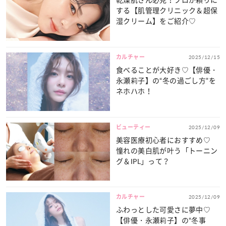
する【肌管理クリニック＆超保
湿クリーム】をご紹介♡
カルチャー
2025/12/15
食べることが大好き♡【俳優・
永瀬莉子】の“冬の過ごし方”を
ネホハホ！
ビューティー
2025/12/09
美容医療初心者におすすめ♡
憧れの美白肌が叶う「トーニン
グ＆IPL」って？
カルチャー
2025/12/09
ふわっとした可愛さに夢中♡
【俳優・永瀬莉子】の“冬事