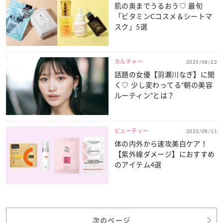
肌の奥までうるおう♡ 最旬
「ビタミンCコスメ＆シートマ
スク」5選
カルチャー
2023/08/22
話題の女優【羽瀬川なぎ】に聞
く♡ 少し変わってる“朝の美容
ルーティン”とは？
ビューティー
2023/08/11
体の内外から速攻美白ケア！
【紫外線ダメージ】におすすめ
のアイテム4選
次のページ