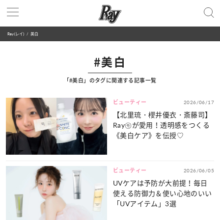
Ray(レイ)
美白
#美白
「#美白」のタグに関連する記事一覧
ビューティー
2026/06/17
【北里琉・櫻井優衣・斎藤司】
Ray㋲が愛用！透明感をつくる
《美白ケア》を伝授♡
ビューティー
2026/06/05
UVケアは予防が大前提！毎日
使える防御力＆使い心地のいい
「UVアイテム」3選