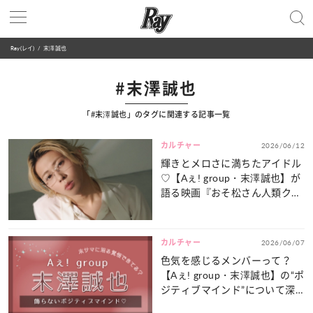
Ray(レイ)
末澤誠也
#末澤誠也
「#末澤誠也」のタグに関連する記事一覧
カルチャー
2026/06/12
輝きとメロさに満ちたアイドル
♡【Aぇ! group・末澤誠也】が
語る映画『おそ松さん人類クズ
化計画!!!!!?』の“注目ポイン
ト”とは？
カルチャー
2026/06/07
色気を感じるメンバーって？
【Aぇ! group・末澤誠也】の“ポ
ジティブマインド”について深
掘り！