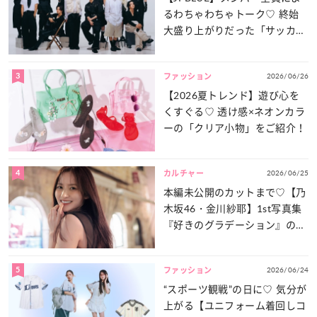
るわちゃわちゃトーク♡ 終始
大盛り上がりだった「サッカー
談義」を一気見せ！
3
2026/06/26
ファッション
【2026夏トレンド】遊び心を
くすぐる♡ 透け感×ネオンカラ
ーの「クリア小物」をご紹介！
4
2026/06/25
カルチャー
本編未公開のカットまで♡【乃
木坂46・金川紗耶】1st写真集
『好きのグラデーション』の魅
力をたっぷりとお届け！
5
2026/06/24
ファッション
“スポーツ観戦”の日に♡ 気分が
上がる【ユニフォーム着回しコ