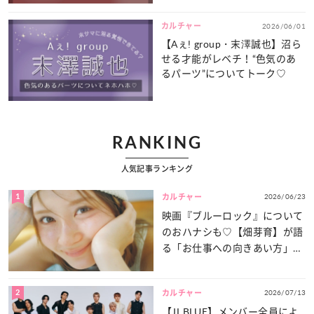
カルチャー
2026/06/01
【Aぇ! group・末澤誠也】沼ら
せる才能がレベチ！“色気のあ
るパーツ”についてトーク♡
RANKING
人気記事ランキング
1
2026/06/23
カルチャー
映画『ブルーロック』について
のおハナシも♡【畑芽育】が語
る「お仕事への向きあい方」と
は？
2
2026/07/13
カルチャー
【JI BLUE】メンバー全員によ