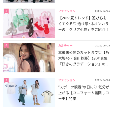
談義」を一気見せ！
3
2026/06/26
ファッション
【2026夏トレンド】遊び心を
くすぐる♡ 透け感×ネオンカラ
ーの「クリア小物」をご紹介！
4
2026/06/25
カルチャー
本編未公開のカットまで♡【乃
木坂46・金川紗耶】1st写真集
『好きのグラデーション』の魅
力をたっぷりとお届け！
5
2026/06/24
ファッション
“スポーツ観戦”の日に♡ 気分が
上がる【ユニフォーム着回しコ
ーデ】特集