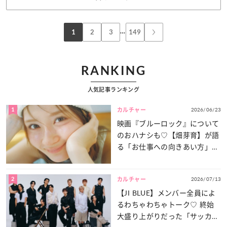
…
1
2
3
149
RANKING
人気記事ランキング
1
2026/06/23
カルチャー
映画『ブルーロック』について
のおハナシも♡【畑芽育】が語
る「お仕事への向きあい方」と
は？
2
2026/07/13
カルチャー
【JI BLUE】メンバー全員によ
るわちゃわちゃトーク♡ 終始
大盛り上がりだった「サッカー