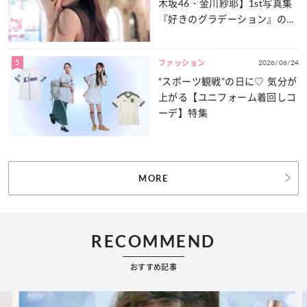
木坂46・金川紗耶】1st写真集
『好きのグラデーション』の魅
力をたっぷりとお届け！
5
2026/06/24
ファッション
“スポーツ観戦”の日に♡ 気分が
上がる【ユニフォーム着回しコ
ーデ】特集
MORE
RECOMMEND
おすすめ記事