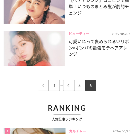
【ヘアアレンジ】ロゴピンで簡
単！いつものまとめ髪が劇的チ
ェンジ
ビューティー
2019/05/05
可愛いねって褒められる♡リボ
ン×ポンパの最強モテヘアアレ
ンジ
…
1
4
5
6
RANKING
人気記事ランキング
1
2026/06/23
カルチャー