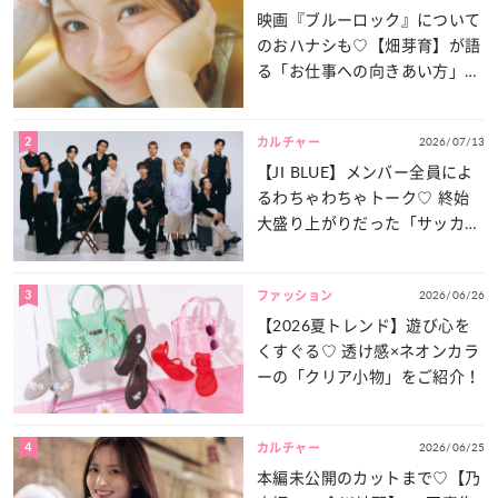
映画『ブルーロック』について
のおハナシも♡【畑芽育】が語
る「お仕事への向きあい方」と
は？
2
2026/07/13
カルチャー
【JI BLUE】メンバー全員によ
るわちゃわちゃトーク♡ 終始
大盛り上がりだった「サッカー
談義」を一気見せ！
3
2026/06/26
ファッション
【2026夏トレンド】遊び心を
くすぐる♡ 透け感×ネオンカラ
ーの「クリア小物」をご紹介！
4
2026/06/25
カルチャー
本編未公開のカットまで♡【乃