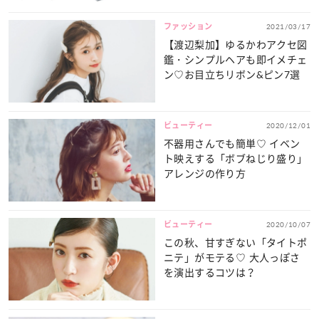
ファッション
2021/03/17
【渡辺梨加】ゆるかわアクセ図
鑑・シンプルヘアも即イメチェ
ン♡お目立ちリボン&ピン7選
ビューティー
2020/12/01
不器用さんでも簡単♡ イベン
ト映えする「ボブねじり盛り」
アレンジの作り方
ビューティー
2020/10/07
この秋、甘すぎない「タイトポ
ニテ」がモテる♡ 大人っぽさ
を演出するコツは？