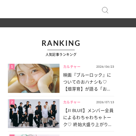
RANKING
人気記事ランキング
1
2026/06/23
カルチャー
映画『ブルーロック』に
ついてのおハナシも♡
【畑芽育】が語る「お仕
事への向きあい方」と
2
2026/07/13
は？
カルチャー
【JI BLUE】メンバー全員
によるわちゃわちゃトー
ク♡ 終始大盛り上がりだ
った「サッカー談義」を