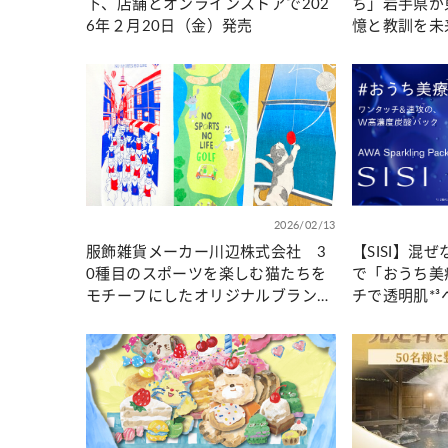
下、店舗とオンラインストアで202
ち」岩手県が
6年２月20日（金）発売
憶と教訓を未
動画を制作
2026/02/13
服飾雑貨メーカー川辺株式会社 3
【SISI】混
0種目のスポーツを楽しむ猫たちを
で「おうち美
モチーフにしたオリジナルブランド
チで透明肌*³
『NO SPORTS NO LIFE』新発売！
パックが誕生