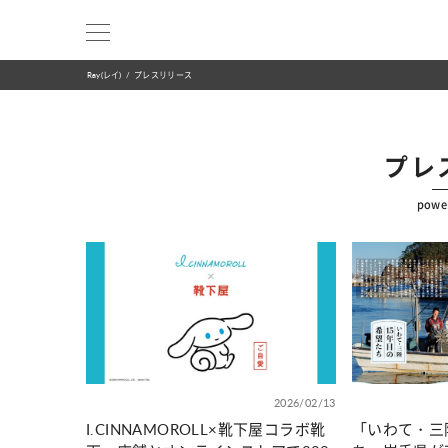
Ray(レイ)
プレスリリース
プレ
powe
2026/02/13
I.CINNAMOROLL×靴下屋コラボ靴
「いわて・三