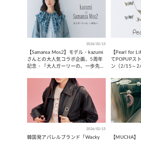
カルチャー
占い
こなれ感たっ
“憧れワンピ”を着るきっかけに♡ おしゃ
【12
】着こなしテ
れ女子が夢中な「ヌン活」の楽しみ方
8月2
2026/02/13
【Samansa Mos2】モデル・kazumi
【Pearl fo
さんとの大人気コラボ企画、5周年
てPOPUP
記念・『大人ガーリーの、一歩先
ン（2/15～2/
へ』がテーマの春の新作を2月13日
(金)発売
2026/02/13
韓国発アパレルブランド「Wacky
【MUCHA