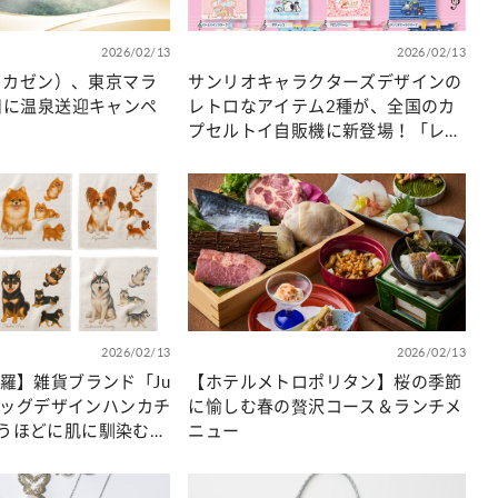
2026/02/13
2026/02/13
セイカゼン）、東京マラ
サンリオキャラクターズデザインの
当日に温泉送迎キャンペ
レトロなアイテム2種が、全国のカ
プセルトイ自販機に新登場！「レッ
スンバッグミニキーホルダー」と
「壁掛け時計風クリップキーホルダ
ー」が、2026年2月中旬より順次発
売！
2026/02/13
2026/02/13
網羅】雑貨ブランド「Ju
【ホテルメトロポリタン】桜の季節
りドッグデザインハンカチ
に愉しむ春の贅沢コース＆ランチメ
うほどに肌に馴染む天
ニュー
%