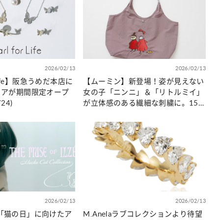
カルチャー
星座別】今月の恋愛運♡ 7月23日～
【Dリーグ】Ray世代注目のプロ
0日の運勢は？
集団♡ 各チームを彩る「イケメン
ー」特集
2026/02/13
2026/02/13
r Life】阪急うめだ本店に
【ムーミン】新登場！姿が見えない
ストアが期間限定オープ
女の子「ニンニ」＆「リトルミイ」
24)
が立体感のある繊細な刺繍に。15L
の大容量でわずか130g、驚きの軽
さと可愛さを両立したナイロントー
トバッグが新生活の相棒として誕
生！
2026/02/13
2026/02/13
】「猫の日」に向けたア
M.Anelaラブコレクションより待望