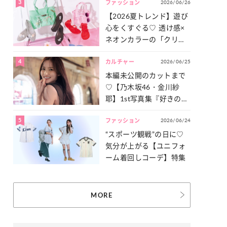
3
2026/06/26
一気見せ！
ファッション
【2026夏トレンド】遊び
心をくすぐる♡ 透け感×
ネオンカラーの「クリア
小物」をご紹介！
4
2026/06/25
カルチャー
本編未公開のカットまで
♡【乃木坂46・金川紗
耶】1st写真集『好きのグ
ラデーション』の魅力を
5
2026/06/24
たっぷりとお届け！
ファッション
“スポーツ観戦”の日に♡
気分が上がる【ユニフォ
ーム着回しコーデ】特集
MORE