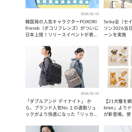
2026/02/13
韓国発の人気キャラクターPOKORI
Seika全（
Friends（ポコリフレンズ）がついに
ソン2026
日本上陸！リリースイベントが表参
ーンを実施
道で開催決定！
2026/02/13
「ダブルアンド デイナイト」 か
【21犬種を
ら、ブランド人気No.１の通勤リュ
bilee」よ
ックがより快適になった「リッカ
が新登場。使
スクエアリュック2」デビュー
然リネン100