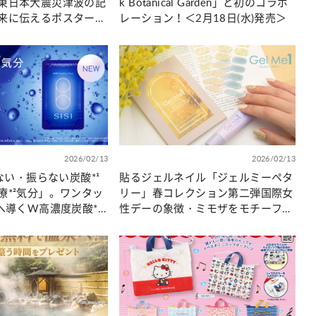
東日本大震災津波の記
k Botanical Garden」と初のコラボ
来に伝えるポスター・
レーション！＜2月18日(水)発売＞
2026/02/13
2026/02/13
ぜない・振らない炭酸*¹
貼るジェルネイル「ジェルミーペタ
療*²気分」。ワンタッ
リー」春コレクション第二弾国際女
へ導くW高濃度炭酸*¹
性デーの象徴・ミモザをモチーフに
した新デザインが2月20日（金）よ
り登場！