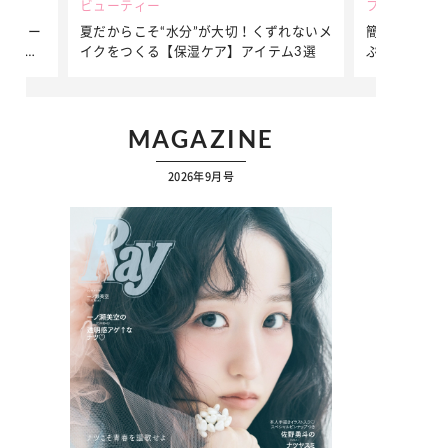
ビューティー
ファッション
ダンサー
夏だからこそ“水分”が大切！くずれないメ
簡単アレンジ
ダンサ
イクをつくる【保湿ケア】アイテム3選
ぷりの【そで
ク
MAGAZINE
2026年9月号