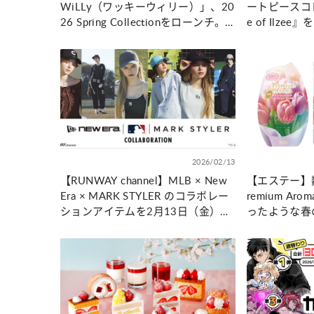
WiLLy（ワッキーウィリー）」、20
ートピースコレ
26 Spring Collectionをローンチ。
e of Ilz
アンバサダーGISELLE（ジゼル）の
品に登場する
新キービジュアルとともに春新作を
作アイテムを
展開
2026/02/13
【RUNWAY channel】MLB × New
【エステー】
Era × MARK STYLER のコラボレー
remium A
ションアイテムを2月13日（金）か
ったような春
ら予約開始
まれる＜チュ
発売