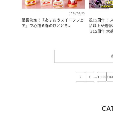
2026/02/13
延長決定！『あまおうスイーツフェ
祝12周年！ 
ア』で心躍る春のひととき。
品以上が週替
ミ12周年 大
日（金）より
…
1
1038
10
CA