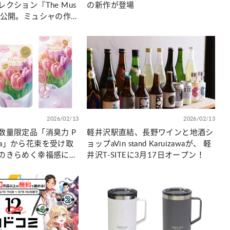
クション『The Mus
の新作が登場
ee』を公開。ミュシャの作
猫をモチーフにした新
ラインナップ
2026/02/13
2026/02/13
数量限定品「消臭力 P
軽井沢駅直結、長野ワインと地酒シ
roma」から花束を受け取
ョップaVin stand Karuizawaが、 軽
のきらめく幸福感に包
井沢T-SITEに3月17日オープン！
ーリップフレア＞を新