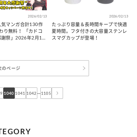
2026/02/13
2026/02/13
人気マンガ合計130作
たっぷり容量＆長時間キープで快適
わり無料！ 「カドコ
夏時間。フタ付きの大容量ステンレ
感謝祭」2026年2月13
スマグカップが登場！
スタート
次のページ
…
39
1040
1041
1042
1105
TEGORY