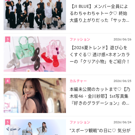
【JI BLUE】メンバー全員によ
るわちゃわちゃトーク♡ 終始
大盛り上がりだった「サッカー
談義」を一気見せ！
3
2026/06/26
ファッション
【2026夏トレンド】遊び心を
くすぐる♡ 透け感×ネオンカラ
ーの「クリア小物」をご紹介！
4
2026/06/25
カルチャー
本編未公開のカットまで♡【乃
木坂46・金川紗耶】1st写真集
『好きのグラデーション』の魅
力をたっぷりとお届け！
5
2026/06/24
ファッション
“スポーツ観戦”の日に♡ 気分が