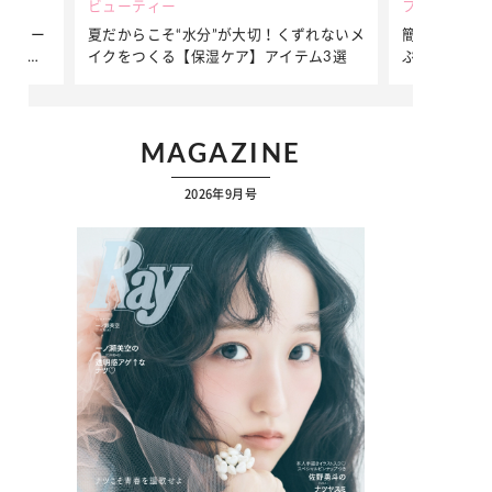
ビューティー
ファッション
ダンサー
夏だからこそ“水分”が大切！くずれないメ
簡単アレンジ
ダンサ
イクをつくる【保湿ケア】アイテム3選
ぷりの【そで
ク
MAGAZINE
2026年9月号