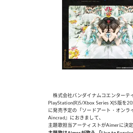
株式会社バンダイナムコエンターテ
PlayStation(R)5/Xbox Series X
に発売予定の「ソードアート・オンライン
Aincrad』におきまして、
主題歌担当アーティストがAimerに
主題歌はAimerが歌う 「Live to S