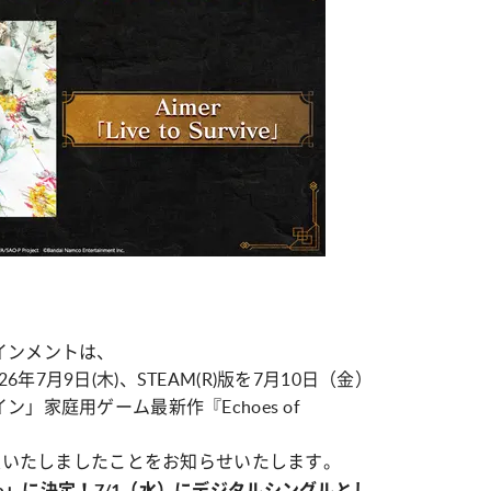
インメントは、
|S版を2026年7月9日(木)、STEAM(R)版を7月10日（金）
」家庭用ゲーム最新作『Echoes of
決定いたしましたことをお知らせいたします。
urvive」に決定！7/1（水）にデジタルシングルとし