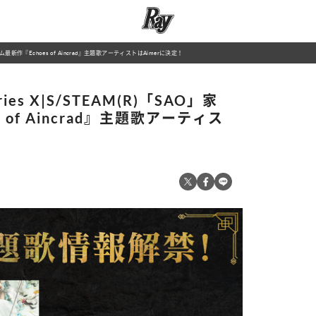
」家庭用ゲーム最新作『Echoes of Aincrad』主題歌アーティストはAimerに決定！
Series X|S/STEAM(R)「SAO」家
of Aincrad』主題歌アーティス