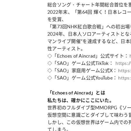
総合ソング・チャート年間総合首位を
2022年末、「第64回 輝く！日本レ
を受賞、
「第73回NHK紅白歌合戦」への初出
2024年、日本人ソロアーティストとな
マンライブ開催”を達成するなど、日
性アーティスト。
◇「Echoes of Aincrad」公式サイト：
◇「SAO」ゲーム公式TikTok：
https:
◇「SAO」家庭用ゲーム公式X：
https
◇「SAO」ゲーム公式YouTube：
https
「Echoes of Aincrad」とは
私たちは、確かにここにいた。
世界初のフルダイブ型MMORPG《ソ
仮想空間に意識ごとダイブして味わう
しかし、この仮想世界はゲーム内での
てしまう。