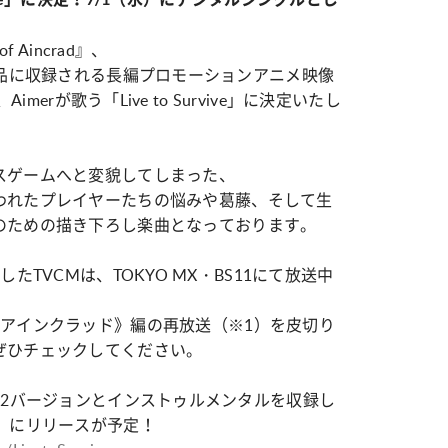
カルチャー
星座別】今月の恋愛運♡ 7月23日～
【Dリーグ】Ray世代注目のプロ
 Aincrad』、
0日の運勢は？
集団♡ 各チームを彩る「イケメン
ー」特集
』の一部製品に収録される長編プロモーションアニメ映像
が、Aimerが歌う「Live to Survive」に決定いたし
スゲームへと変貌してしまった、
われたプレイヤーたちの悩みや葛藤、そして生
のための描き下ろし楽曲となっております。
使用したTVCMは、TOKYO MX・BS11にて放送中
《アインクラッド》編の再放送（※1）を皮切り
ぜひチェックしてください。
語・英語の2バージョンとインストゥルメンタルを収録し
）にリリースが予定！