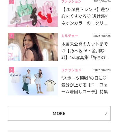
3
2026/06/26
一気見せ！
ファッション
【2026夏トレンド】遊び
心をくすぐる♡ 透け感×
ネオンカラーの「クリア
小物」をご紹介！
4
2026/06/25
カルチャー
本編未公開のカットまで
♡【乃木坂46・金川紗
耶】1st写真集『好きのグ
ラデーション』の魅力を
5
2026/06/24
たっぷりとお届け！
ファッション
“スポーツ観戦”の日に♡
気分が上がる【ユニフォ
ーム着回しコーデ】特集
MORE