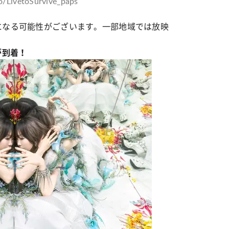
to/LivetoSurvive_paps
になる可能性がございます。一部地域では放映
が到着！