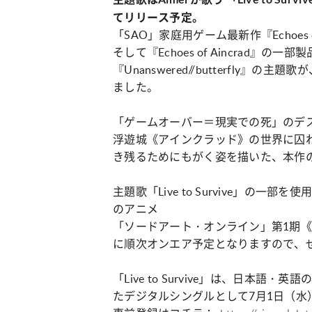
カルチャー
占い
てリリース予定。
こなれ感たっ
“憧れワンピ”を着るきっかけに♡ おしゃ
【12
「SAO」家庭用ゲーム最新作『Echoes of
】着こなしテ
れ女子が夢中な「ヌン活」の楽しみ方
8月2
そして『Echoes of Aincrad
『Unanswered//butterfly』の主題歌
ました。
「ゲームオーバー＝現実での死」のデ
浮遊城《アインクラッド》の世界に囚
き残るためにもがく姿を描いた、本作
主題歌「Live to Survive」の一部を
のアニメ
「ソードアート・オンライン」第1期
に順次オンエア予定となりますので、
「Live to Survive」は、日本
たデジタルシングルとして7月1日（水