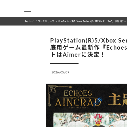
Ray(レイ)
プレスリリース
PlayStation(R)5/Xbox Series X|S/STEAM(R)「SAO
PlayStation(R)5/Xbox 
庭用ゲーム最新作『Echoes 
トはAimerに決定！
2026/05/09