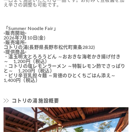
一口まで満足いただける一品です。お好みで豆板醤を加
え辛さの調整も可能です。
「Summer Noodle Fair」
▫販売開始▫
2026年7月10日(金)
▫販売場所▫
コトリの湯(長野県長野市松代町東条2832)
▫提供商品▫
・温玉明太とろろうどん ～おおきな海老かき揚げ付き
～ 1,200円（税込）
・コトリの塩レモンラーメン ～特製レモン酢でさっぱり
と～ 1,200円（税込）
・ピリ辛豆乳担々麺 ～背徳のひとくちごはん添え～
1,400円（税込）
コトリの湯 施設概要