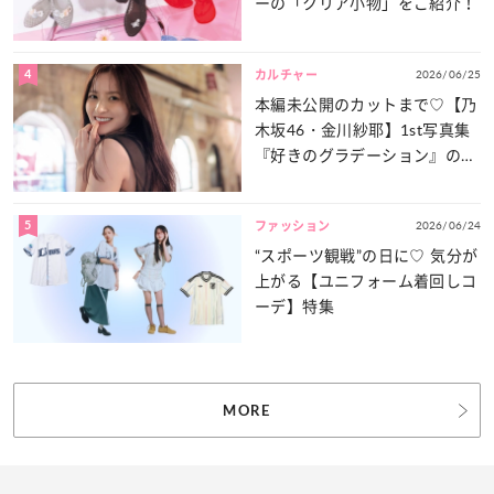
ーの「クリア小物」をご紹介！
4
2026/06/25
カルチャー
本編未公開のカットまで♡【乃
木坂46・金川紗耶】1st写真集
『好きのグラデーション』の魅
力をたっぷりとお届け！
5
2026/06/24
ファッション
“スポーツ観戦”の日に♡ 気分が
上がる【ユニフォーム着回しコ
ーデ】特集
MORE