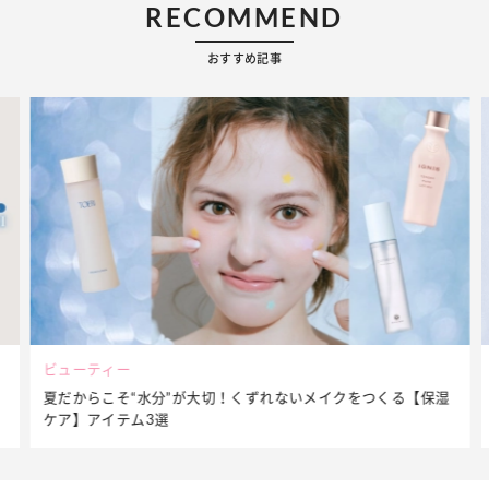
RECOMMEND
おすすめ記事
ファッション
湿
簡単アレンジで別人顔に♡ こなれ感たっぷりの【そでロールア
ップ】着こなしテク