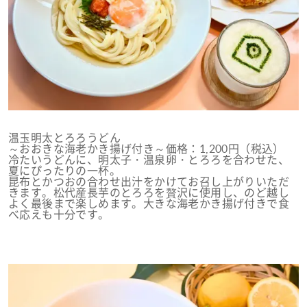
温玉明太とろろうどん
～おおきな海老かき揚げ付き～価格：1,200円（税込）
冷たいうどんに、明太子・温泉卵・とろろを合わせた、
夏にぴったりの一杯。
昆布とかつおの合わせ出汁をかけてお召し上がりいただ
きます。松代産長芋のとろろを贅沢に使用し、のど越し
よく最後まで楽しめます。大きな海老かき揚げ付きで食
べ応えも十分です。