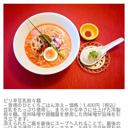
ピリ辛豆乳担々麺
～背徳のひとくちごはん添え～価格：1,400円（税込）
豆乳をたっぷり使用し、まろやかな辛さに仕上げた冷製
担々麺。信州味噌や甜麺醤を使用した肉味噌が旨味を引
き立てます。
添えられたご飯を最後にスープへ入れることで、最後の