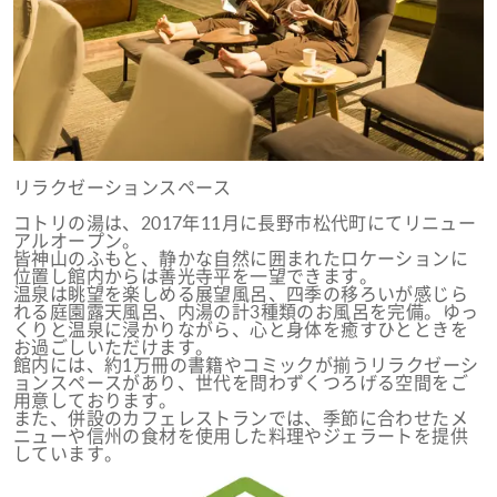
リラクゼーションスペース
コトリの湯は、2017年11月に長野市松代町にてリニュー
アルオープン。
皆神山のふもと、静かな自然に囲まれたロケーションに
位置し館内からは善光寺平を一望できます。
温泉は眺望を楽しめる展望風呂、四季の移ろいが感じら
れる庭園露天風呂、内湯の計3種類のお風呂を完備。ゆっ
くりと温泉に浸かりながら、心と身体を癒すひとときを
お過ごしいただけます。
館内には、約1万冊の書籍やコミックが揃うリラクゼーシ
ョンスペースがあり、世代を問わずくつろげる空間をご
用意しております。
また、併設のカフェレストランでは、季節に合わせたメ
ニューや信州の食材を使用した料理やジェラートを提供
しています。