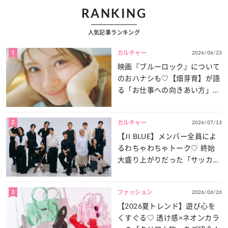
RANKING
人気記事ランキング
1
2026/06/23
カルチャー
映画『ブルーロック』について
のおハナシも♡【畑芽育】が語
る「お仕事への向きあい方」と
は？
2
2026/07/13
カルチャー
【JI BLUE】メンバー全員によ
るわちゃわちゃトーク♡ 終始
大盛り上がりだった「サッカー
談義」を一気見せ！
3
2026/06/26
ファッション
【2026夏トレンド】遊び心を
くすぐる♡ 透け感×ネオンカラ